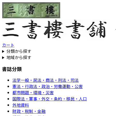
カート
分類から探す
地域から探す
書誌分類
法学一般・民法・商法・刑法・司法
憲法・行政法・政治・労働運動・公害
都市問題・環境・災害
国際法・軍事・外交・条約・移民・人口
外地資料
財政・税制・金融