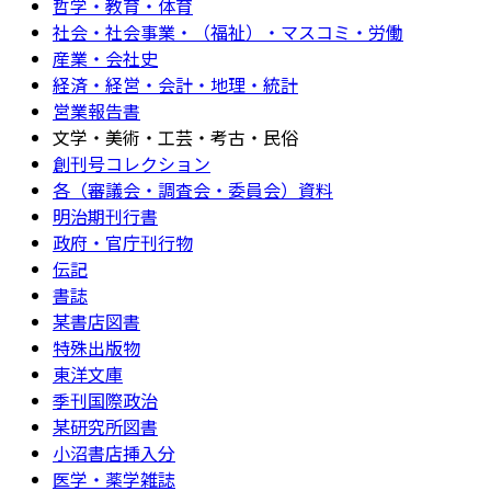
哲学・教育・体育
社会・社会事業・（福祉）・マスコミ・労働
産業・会社史
経済・経営・会計・地理・統計
営業報告書
文学・美術・工芸・考古・民俗
創刊号コレクション
各（審議会・調査会・委員会）資料
明治期刊行書
政府・官庁刊行物
伝記
書誌
某書店図書
特殊出版物
東洋文庫
季刊国際政治
某研究所図書
小沼書店挿入分
医学・薬学雑誌