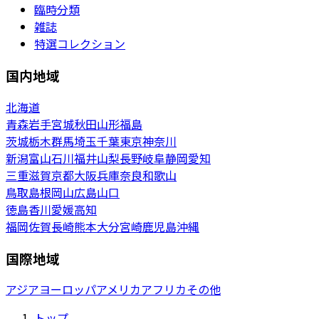
臨時分類
雑誌
特選コレクション
国内地域
北海道
青森
岩手
宮城
秋田
山形
福島
茨城
栃木
群馬
埼玉
千葉
東京
神奈川
新潟
富山
石川
福井
山梨
長野
岐阜
静岡
愛知
三重
滋賀
京都
大阪
兵庫
奈良
和歌山
鳥取
島根
岡山
広島
山口
徳島
香川
愛媛
高知
福岡
佐賀
長崎
熊本
大分
宮崎
鹿児島
沖縄
国際地域
アジア
ヨーロッパ
アメリカ
アフリカ
その他
トップ