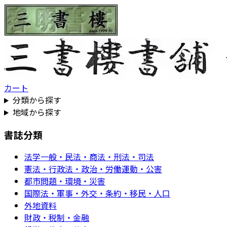
カート
分類から探す
地域から探す
書誌分類
法学一般・民法・商法・刑法・司法
憲法・行政法・政治・労働運動・公害
都市問題・環境・災害
国際法・軍事・外交・条約・移民・人口
外地資料
財政・税制・金融