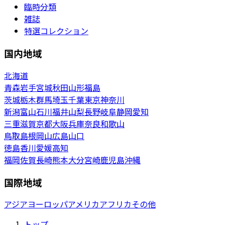
臨時分類
雑誌
特選コレクション
国内地域
北海道
青森
岩手
宮城
秋田
山形
福島
茨城
栃木
群馬
埼玉
千葉
東京
神奈川
新潟
富山
石川
福井
山梨
長野
岐阜
静岡
愛知
三重
滋賀
京都
大阪
兵庫
奈良
和歌山
鳥取
島根
岡山
広島
山口
徳島
香川
愛媛
高知
福岡
佐賀
長崎
熊本
大分
宮崎
鹿児島
沖縄
国際地域
アジア
ヨーロッパ
アメリカ
アフリカ
その他
トップ