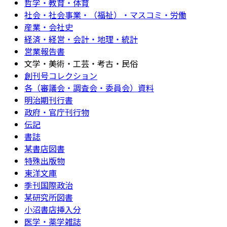
哲学・教育・体育
社会・社会事業・（福祉）・マスコミ・労働
産業・会社史
経済・経営・会計・地理・統計
営業報告書
文学・美術・工芸・考古・民俗
創刊号コレクション
各（審議会・調査会・委員会）資料
明治期刊行書
政府・官庁刊行物
伝記
書誌
某書店図書
特殊出版物
東洋文庫
季刊国際政治
某研究所図書
小沼書店挿入分
医学・薬学雑誌