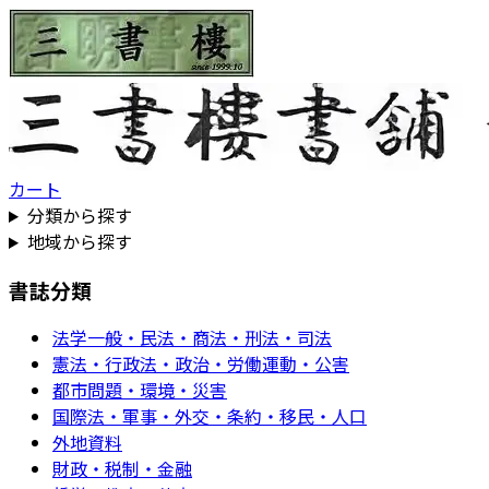
カート
分類から探す
地域から探す
書誌分類
法学一般・民法・商法・刑法・司法
憲法・行政法・政治・労働運動・公害
都市問題・環境・災害
国際法・軍事・外交・条約・移民・人口
外地資料
財政・税制・金融