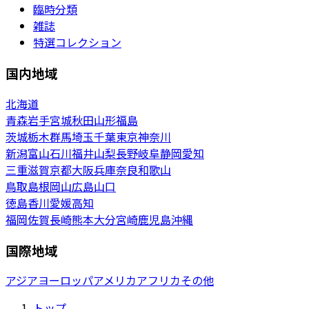
臨時分類
雑誌
特選コレクション
国内地域
北海道
青森
岩手
宮城
秋田
山形
福島
茨城
栃木
群馬
埼玉
千葉
東京
神奈川
新潟
富山
石川
福井
山梨
長野
岐阜
静岡
愛知
三重
滋賀
京都
大阪
兵庫
奈良
和歌山
鳥取
島根
岡山
広島
山口
徳島
香川
愛媛
高知
福岡
佐賀
長崎
熊本
大分
宮崎
鹿児島
沖縄
国際地域
アジア
ヨーロッパ
アメリカ
アフリカ
その他
トップ