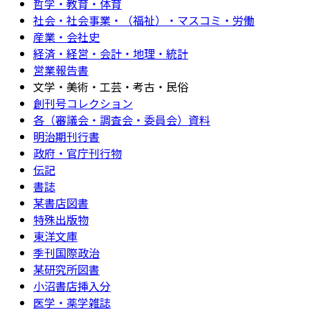
哲学・教育・体育
社会・社会事業・（福祉）・マスコミ・労働
産業・会社史
経済・経営・会計・地理・統計
営業報告書
文学・美術・工芸・考古・民俗
創刊号コレクション
各（審議会・調査会・委員会）資料
明治期刊行書
政府・官庁刊行物
伝記
書誌
某書店図書
特殊出版物
東洋文庫
季刊国際政治
某研究所図書
小沼書店挿入分
医学・薬学雑誌