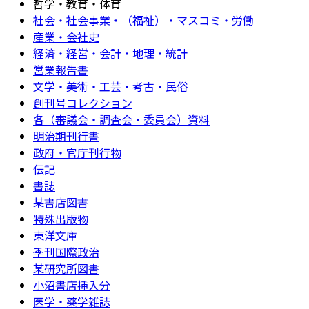
哲学・教育・体育
社会・社会事業・（福祉）・マスコミ・労働
産業・会社史
経済・経営・会計・地理・統計
営業報告書
文学・美術・工芸・考古・民俗
創刊号コレクション
各（審議会・調査会・委員会）資料
明治期刊行書
政府・官庁刊行物
伝記
書誌
某書店図書
特殊出版物
東洋文庫
季刊国際政治
某研究所図書
小沼書店挿入分
医学・薬学雑誌