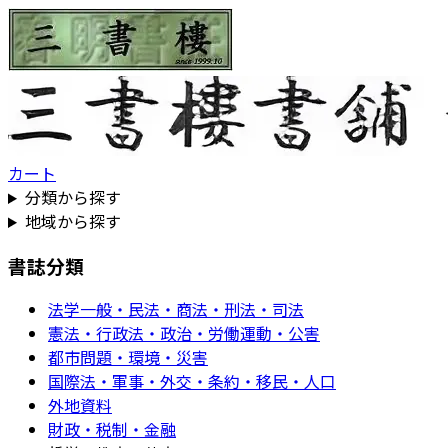
カート
分類から探す
地域から探す
書誌分類
法学一般・民法・商法・刑法・司法
憲法・行政法・政治・労働運動・公害
都市問題・環境・災害
国際法・軍事・外交・条約・移民・人口
外地資料
財政・税制・金融