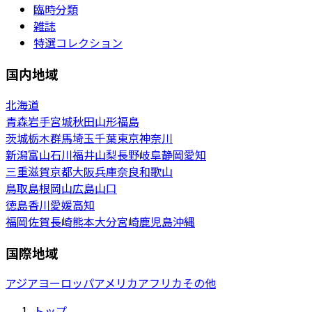
臨時分類
雑誌
特選コレクション
国内地域
北海道
青森
岩手
宮城
秋田
山形
福島
茨城
栃木
群馬
埼玉
千葉
東京
神奈川
新潟
富山
石川
福井
山梨
長野
岐阜
静岡
愛知
三重
滋賀
京都
大阪
兵庫
奈良
和歌山
鳥取
島根
岡山
広島
山口
徳島
香川
愛媛
高知
福岡
佐賀
長崎
熊本
大分
宮崎
鹿児島
沖縄
国際地域
アジア
ヨーロッパ
アメリカ
アフリカ
その他
トップ