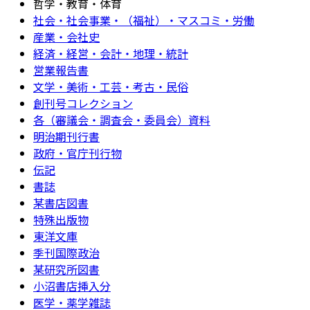
哲学・教育・体育
社会・社会事業・（福祉）・マスコミ・労働
産業・会社史
経済・経営・会計・地理・統計
営業報告書
文学・美術・工芸・考古・民俗
創刊号コレクション
各（審議会・調査会・委員会）資料
明治期刊行書
政府・官庁刊行物
伝記
書誌
某書店図書
特殊出版物
東洋文庫
季刊国際政治
某研究所図書
小沼書店挿入分
医学・薬学雑誌