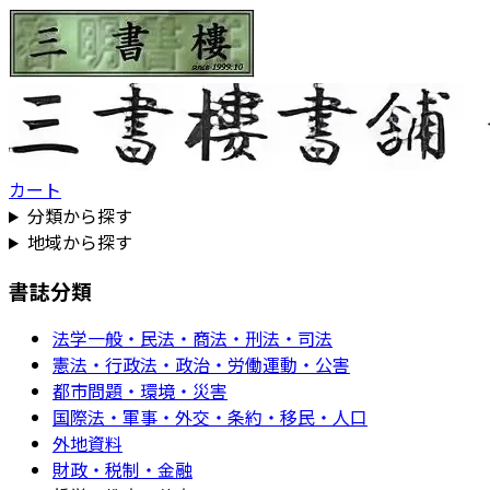
カート
分類から探す
地域から探す
書誌分類
法学一般・民法・商法・刑法・司法
憲法・行政法・政治・労働運動・公害
都市問題・環境・災害
国際法・軍事・外交・条約・移民・人口
外地資料
財政・税制・金融