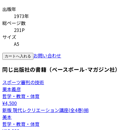
出版年
1973年
総ページ数
231P
サイズ
A5
お問い合わせ
カートへ入れる
同じ出版社の書籍（ベースボール･マガジン社）
スポーツ審判の技術
栗本義彦
哲学・教育・体育
¥
4,500
新版 現代レクリエーション講座(全4巻)揃
美本
哲学・教育・体育