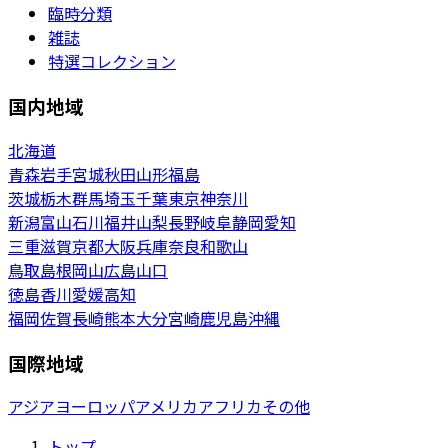
臨時分類
雑誌
特選コレクション
国内地域
北海道
青森
岩手
宮城
秋田
山形
福島
茨城
栃木
群馬
埼玉
千葉
東京
神奈川
新潟
富山
石川
福井
山梨
長野
岐阜
静岡
愛知
三重
滋賀
京都
大阪
兵庫
奈良
和歌山
鳥取
島根
岡山
広島
山口
徳島
香川
愛媛
高知
福岡
佐賀
長崎
熊本
大分
宮崎
鹿児島
沖縄
国際地域
アジア
ヨーロッパ
アメリカ
アフリカ
その他
トップ