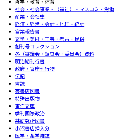
哲学・教育・体育
社会・社会事業・（福祉）・マスコミ・労働
産業・会社史
経済・経営・会計・地理・統計
営業報告書
文学・美術・工芸・考古・民俗
創刊号コレクション
各（審議会・調査会・委員会）資料
明治期刊行書
政府・官庁刊行物
伝記
書誌
某書店図書
特殊出版物
東洋文庫
季刊国際政治
某研究所図書
小沼書店挿入分
医学・薬学雑誌