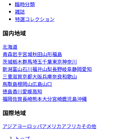
臨時分類
雑誌
特選コレクション
国内地域
北海道
青森
岩手
宮城
秋田
山形
福島
茨城
栃木
群馬
埼玉
千葉
東京
神奈川
新潟
富山
石川
福井
山梨
長野
岐阜
静岡
愛知
三重
滋賀
京都
大阪
兵庫
奈良
和歌山
鳥取
島根
岡山
広島
山口
徳島
香川
愛媛
高知
福岡
佐賀
長崎
熊本
大分
宮崎
鹿児島
沖縄
国際地域
アジア
ヨーロッパ
アメリカ
アフリカ
その他
トップ