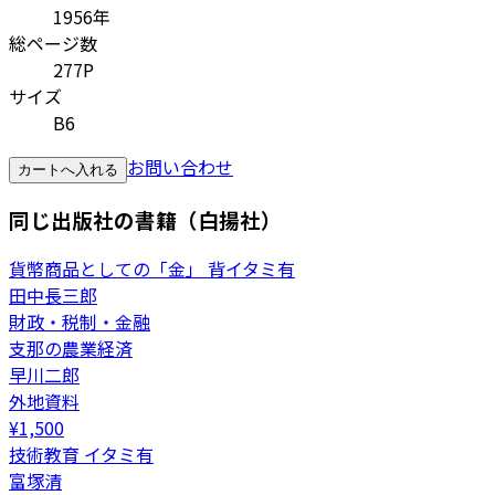
1956年
総ページ数
277P
サイズ
B6
お問い合わせ
カートへ入れる
同じ出版社の書籍（白揚社）
貨幣商品としての「金」 背イタミ有
田中長三郎
財政・税制・金融
支那の農業経済
早川二郎
外地資料
¥
1,500
技術教育 イタミ有
富塚清