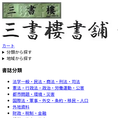
カート
分類から探す
地域から探す
書誌分類
法学一般・民法・商法・刑法・司法
憲法・行政法・政治・労働運動・公害
都市問題・環境・災害
国際法・軍事・外交・条約・移民・人口
外地資料
財政・税制・金融