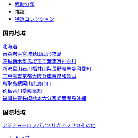
臨時分類
雑誌
特選コレクション
国内地域
北海道
青森
岩手
宮城
秋田
山形
福島
茨城
栃木
群馬
埼玉
千葉
東京
神奈川
新潟
富山
石川
福井
山梨
長野
岐阜
静岡
愛知
三重
滋賀
京都
大阪
兵庫
奈良
和歌山
鳥取
島根
岡山
広島
山口
徳島
香川
愛媛
高知
福岡
佐賀
長崎
熊本
大分
宮崎
鹿児島
沖縄
国際地域
アジア
ヨーロッパ
アメリカ
アフリカ
その他
トップ