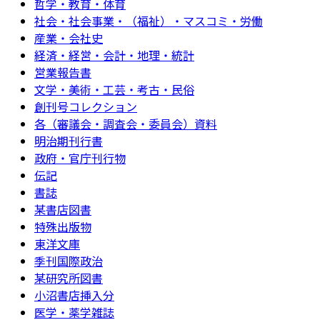
哲学・教育・体育
社会・社会事業・（福祉）・マスコミ・労働
産業・会社史
経済・経営・会計・地理・統計
営業報告書
文学・美術・工芸・考古・民俗
創刊号コレクション
各（審議会・調査会・委員会）資料
明治期刊行書
政府・官庁刊行物
伝記
書誌
某書店図書
特殊出版物
東洋文庫
季刊国際政治
某研究所図書
小沼書店挿入分
医学・薬学雑誌