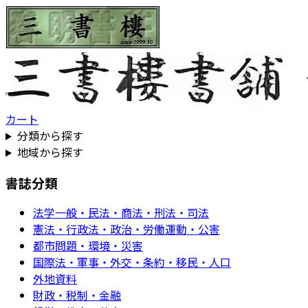
カート
分類から探す
地域から探す
書誌分類
法学一般・民法・商法・刑法・司法
憲法・行政法・政治・労働運動・公害
都市問題・環境・災害
国際法・軍事・外交・条約・移民・人口
外地資料
財政・税制・金融