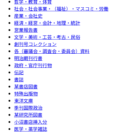
哲学・教育・体育
社会・社会事業・（福祉）・マスコミ・労働
産業・会社史
経済・経営・会計・地理・統計
営業報告書
文学・美術・工芸・考古・民俗
創刊号コレクション
各（審議会・調査会・委員会）資料
明治期刊行書
政府・官庁刊行物
伝記
書誌
某書店図書
特殊出版物
東洋文庫
季刊国際政治
某研究所図書
小沼書店挿入分
医学・薬学雑誌