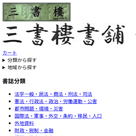
カート
分類から探す
地域から探す
書誌分類
法学一般・民法・商法・刑法・司法
憲法・行政法・政治・労働運動・公害
都市問題・環境・災害
国際法・軍事・外交・条約・移民・人口
外地資料
財政・税制・金融