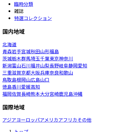
臨時分類
雑誌
特選コレクション
国内地域
北海道
青森
岩手
宮城
秋田
山形
福島
茨城
栃木
群馬
埼玉
千葉
東京
神奈川
新潟
富山
石川
福井
山梨
長野
岐阜
静岡
愛知
三重
滋賀
京都
大阪
兵庫
奈良
和歌山
鳥取
島根
岡山
広島
山口
徳島
香川
愛媛
高知
福岡
佐賀
長崎
熊本
大分
宮崎
鹿児島
沖縄
国際地域
アジア
ヨーロッパ
アメリカ
アフリカ
その他
トップ