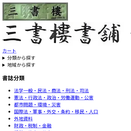
カート
分類から探す
地域から探す
書誌分類
法学一般・民法・商法・刑法・司法
憲法・行政法・政治・労働運動・公害
都市問題・環境・災害
国際法・軍事・外交・条約・移民・人口
外地資料
財政・税制・金融