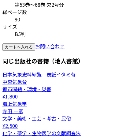
第53巻～68巻 欠2号分
総ページ数
90
サイズ
B5判
お問い合わせ
カートへ入れる
同じ出版社の書籍（地人書館）
日本気象史料綜覧 表紙イタミ有
中央気象台
都市問題・環境・災害
¥
1,800
海上気象学
寺田 一彦
文学・美術・工芸・考古・民俗
¥
2,500
化学・薬学・生物医学の文献調査法