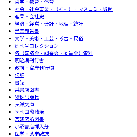
哲学・教育・体育
社会・社会事業・（福祉）・マスコミ・労働
産業・会社史
経済・経営・会計・地理・統計
営業報告書
文学・美術・工芸・考古・民俗
創刊号コレクション
各（審議会・調査会・委員会）資料
明治期刊行書
政府・官庁刊行物
伝記
書誌
某書店図書
特殊出版物
東洋文庫
季刊国際政治
某研究所図書
小沼書店挿入分
医学・薬学雑誌