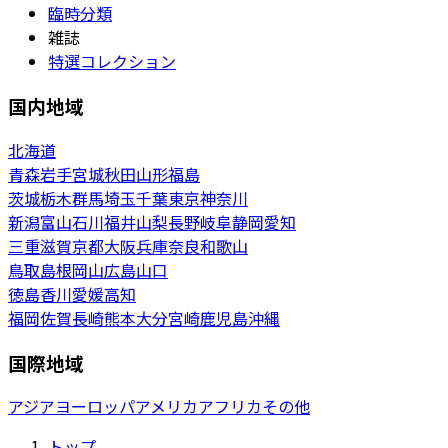
臨時分類
雑誌
特選コレクション
国内地域
北海道
青森
岩手
宮城
秋田
山形
福島
茨城
栃木
群馬
埼玉
千葉
東京
神奈川
新潟
富山
石川
福井
山梨
長野
岐阜
静岡
愛知
三重
滋賀
京都
大阪
兵庫
奈良
和歌山
鳥取
島根
岡山
広島
山口
徳島
香川
愛媛
高知
福岡
佐賀
長崎
熊本
大分
宮崎
鹿児島
沖縄
国際地域
アジア
ヨーロッパ
アメリカ
アフリカ
その他
トップ