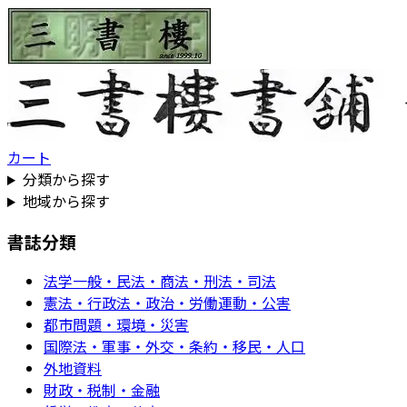
カート
分類から探す
地域から探す
書誌分類
法学一般・民法・商法・刑法・司法
憲法・行政法・政治・労働運動・公害
都市問題・環境・災害
国際法・軍事・外交・条約・移民・人口
外地資料
財政・税制・金融