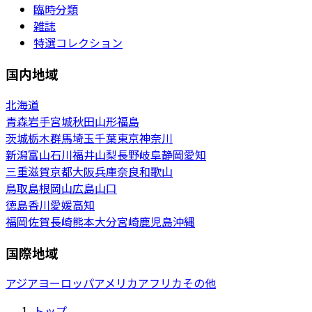
臨時分類
雑誌
特選コレクション
国内地域
北海道
青森
岩手
宮城
秋田
山形
福島
茨城
栃木
群馬
埼玉
千葉
東京
神奈川
新潟
富山
石川
福井
山梨
長野
岐阜
静岡
愛知
三重
滋賀
京都
大阪
兵庫
奈良
和歌山
鳥取
島根
岡山
広島
山口
徳島
香川
愛媛
高知
福岡
佐賀
長崎
熊本
大分
宮崎
鹿児島
沖縄
国際地域
アジア
ヨーロッパ
アメリカ
アフリカ
その他
トップ