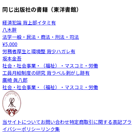
同じ出版社の書籍（東洋書館）
経済犯論 背上部イタミ有
八木胖
法学一般・民法・商法・刑法・司法
¥
5,000
労務者厚生と環境整 背少ハガレ有
坂本金吾
社会・社会事業・（福祉）・マスコミ・労働
工員月給制度の研究 背ラベル剥がし跡有
廣崎 眞八郎
社会・社会事業・（福祉）・マスコミ・労働
当サイトについて
お問い合わせ
特定商取引に関する表記
プラ
イバシーポリシー
リンク集