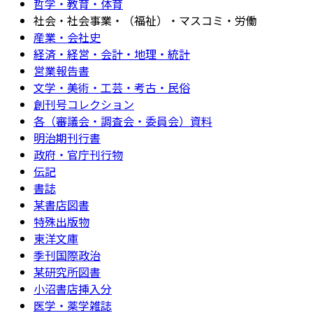
哲学・教育・体育
社会・社会事業・（福祉）・マスコミ・労働
産業・会社史
経済・経営・会計・地理・統計
営業報告書
文学・美術・工芸・考古・民俗
創刊号コレクション
各（審議会・調査会・委員会）資料
明治期刊行書
政府・官庁刊行物
伝記
書誌
某書店図書
特殊出版物
東洋文庫
季刊国際政治
某研究所図書
小沼書店挿入分
医学・薬学雑誌