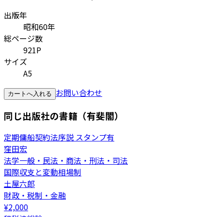
出版年
昭和60年
総ページ数
921P
サイズ
A5
お問い合わせ
カートへ入れる
同じ出版社の書籍（有斐閣）
定期傭船契約法序説 スタンプ有
窪田宏
法学一般・民法・商法・刑法・司法
国際収支と変動相場制
土屋六郎
財政・税制・金融
¥
2,000