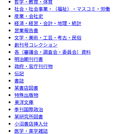
哲学・教育・体育
社会・社会事業・（福祉）・マスコミ・労働
産業・会社史
経済・経営・会計・地理・統計
営業報告書
文学・美術・工芸・考古・民俗
創刊号コレクション
各（審議会・調査会・委員会）資料
明治期刊行書
政府・官庁刊行物
伝記
書誌
某書店図書
特殊出版物
東洋文庫
季刊国際政治
某研究所図書
小沼書店挿入分
医学・薬学雑誌