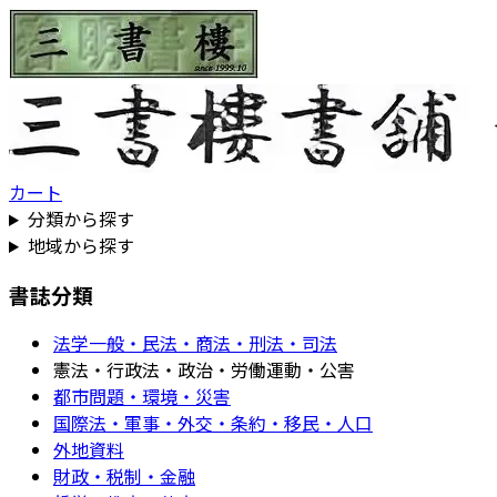
カート
分類から探す
地域から探す
書誌分類
法学一般・民法・商法・刑法・司法
憲法・行政法・政治・労働運動・公害
都市問題・環境・災害
国際法・軍事・外交・条約・移民・人口
外地資料
財政・税制・金融