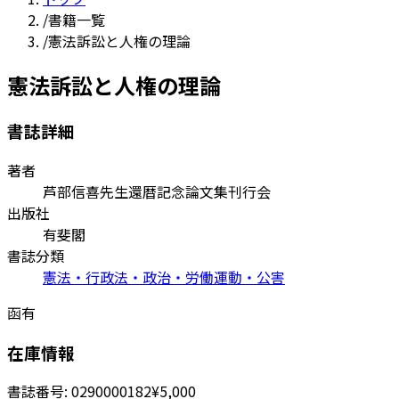
/
書籍一覧
/
憲法訴訟と人権の理論
憲法訴訟と人権の理論
書誌詳細
著者
芦部信喜先生還暦記念論文集刊行会
出版社
有斐閣
書誌分類
憲法・行政法・政治・労働運動・公害
函有
在庫情報
書誌番号:
0290000182
¥5,000