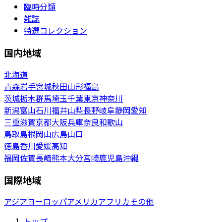
臨時分類
雑誌
特選コレクション
国内地域
北海道
青森
岩手
宮城
秋田
山形
福島
茨城
栃木
群馬
埼玉
千葉
東京
神奈川
新潟
富山
石川
福井
山梨
長野
岐阜
静岡
愛知
三重
滋賀
京都
大阪
兵庫
奈良
和歌山
鳥取
島根
岡山
広島
山口
徳島
香川
愛媛
高知
福岡
佐賀
長崎
熊本
大分
宮崎
鹿児島
沖縄
国際地域
アジア
ヨーロッパ
アメリカ
アフリカ
その他
トップ