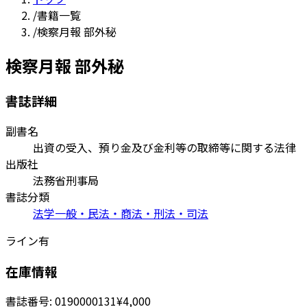
/
書籍一覧
/
検察月報 部外秘
検察月報 部外秘
書誌詳細
副書名
出資の受入、預り金及び金利等の取締等に関する法律
出版社
法務省刑事局
書誌分類
法学一般・民法・商法・刑法・司法
ライン有
在庫情報
書誌番号:
0190000131
¥4,000