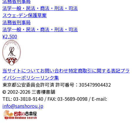
法務省刑事局
法学一般・民法・商法・刑法・司法
スウェ-デン保護草案
法務省刑事局
法学一般・民法・商法・刑法・司法
¥
2,500
当サイトについて
お問い合わせ
特定商取引に関する表記
プラ
イバシーポリシー
リンク集
東京都公安委員会許可済 許可番号：305479904432
© 2002-
2026
三書樓書舗
TEL: 03-3818-9140 / FAX: 03-5689-0098 / E-mail:
info@sanshorou.jp