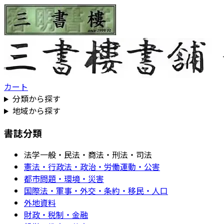
カート
分類から探す
地域から探す
書誌分類
法学一般・民法・商法・刑法・司法
憲法・行政法・政治・労働運動・公害
都市問題・環境・災害
国際法・軍事・外交・条約・移民・人口
外地資料
財政・税制・金融