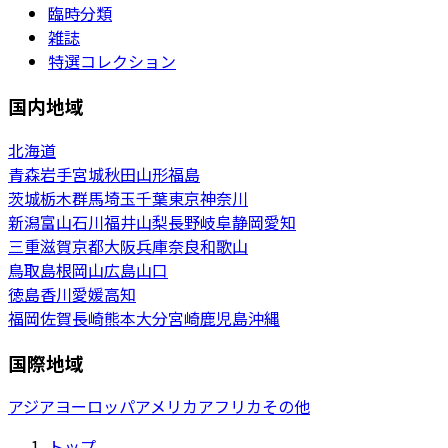
臨時分類
雑誌
特選コレクション
国内地域
北海道
青森
岩手
宮城
秋田
山形
福島
茨城
栃木
群馬
埼玉
千葉
東京
神奈川
新潟
富山
石川
福井
山梨
長野
岐阜
静岡
愛知
三重
滋賀
京都
大阪
兵庫
奈良
和歌山
鳥取
島根
岡山
広島
山口
徳島
香川
愛媛
高知
福岡
佐賀
長崎
熊本
大分
宮崎
鹿児島
沖縄
国際地域
アジア
ヨーロッパ
アメリカ
アフリカ
その他
トップ