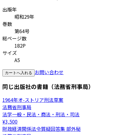
出版年
昭和29年
巻数
第64号
総ページ数
182P
サイズ
A5
お問い合わせ
カートへ入れる
同じ出版社の書籍（法務省刑事局）
1964年オ-ストリア刑法草案
法務省刑事局
法学一般・民法・商法・刑法・司法
¥
3,500
財政経済関係法令質疑回答集 部外秘