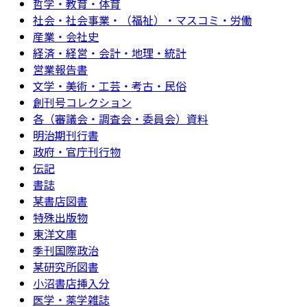
哲学・教育・体育
社会・社会事業・（福祉）・マスコミ・労働
産業・会社史
経済・経営・会計・地理・統計
営業報告書
文学・美術・工芸・考古・民俗
創刊号コレクション
各（審議会・調査会・委員会）資料
明治期刊行書
政府・官庁刊行物
伝記
書誌
某書店図書
特殊出版物
東洋文庫
季刊国際政治
某研究所図書
小沼書店挿入分
医学・薬学雑誌