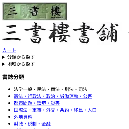
カート
分類から探す
地域から探す
書誌分類
法学一般・民法・商法・刑法・司法
憲法・行政法・政治・労働運動・公害
都市問題・環境・災害
国際法・軍事・外交・条約・移民・人口
外地資料
財政・税制・金融