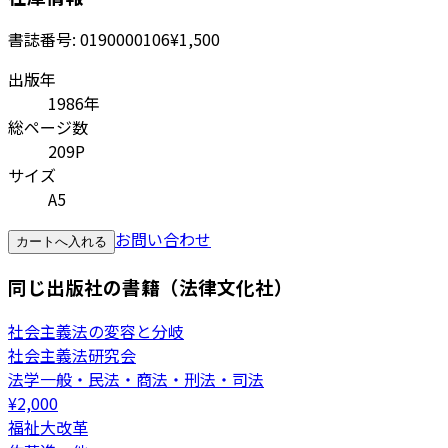
書誌番号:
0190000106
¥1,500
出版年
1986年
総ページ数
209P
サイズ
A5
お問い合わせ
カートへ入れる
同じ出版社の書籍（法律文化社）
社会主義法の変容と分岐
社会主義法研究会
法学一般・民法・商法・刑法・司法
¥
2,000
福祉大改革