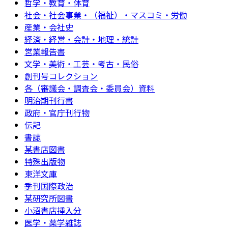
哲学・教育・体育
社会・社会事業・（福祉）・マスコミ・労働
産業・会社史
経済・経営・会計・地理・統計
営業報告書
文学・美術・工芸・考古・民俗
創刊号コレクション
各（審議会・調査会・委員会）資料
明治期刊行書
政府・官庁刊行物
伝記
書誌
某書店図書
特殊出版物
東洋文庫
季刊国際政治
某研究所図書
小沼書店挿入分
医学・薬学雑誌