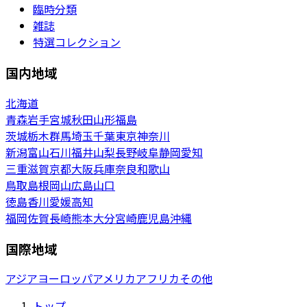
臨時分類
雑誌
特選コレクション
国内地域
北海道
青森
岩手
宮城
秋田
山形
福島
茨城
栃木
群馬
埼玉
千葉
東京
神奈川
新潟
富山
石川
福井
山梨
長野
岐阜
静岡
愛知
三重
滋賀
京都
大阪
兵庫
奈良
和歌山
鳥取
島根
岡山
広島
山口
徳島
香川
愛媛
高知
福岡
佐賀
長崎
熊本
大分
宮崎
鹿児島
沖縄
国際地域
アジア
ヨーロッパ
アメリカ
アフリカ
その他
トップ