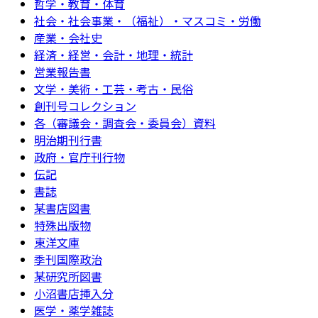
哲学・教育・体育
社会・社会事業・（福祉）・マスコミ・労働
産業・会社史
経済・経営・会計・地理・統計
営業報告書
文学・美術・工芸・考古・民俗
創刊号コレクション
各（審議会・調査会・委員会）資料
明治期刊行書
政府・官庁刊行物
伝記
書誌
某書店図書
特殊出版物
東洋文庫
季刊国際政治
某研究所図書
小沼書店挿入分
医学・薬学雑誌