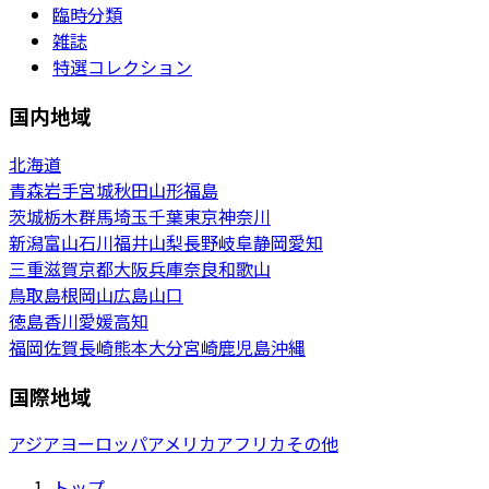
臨時分類
雑誌
特選コレクション
国内地域
北海道
青森
岩手
宮城
秋田
山形
福島
茨城
栃木
群馬
埼玉
千葉
東京
神奈川
新潟
富山
石川
福井
山梨
長野
岐阜
静岡
愛知
三重
滋賀
京都
大阪
兵庫
奈良
和歌山
鳥取
島根
岡山
広島
山口
徳島
香川
愛媛
高知
福岡
佐賀
長崎
熊本
大分
宮崎
鹿児島
沖縄
国際地域
アジア
ヨーロッパ
アメリカ
アフリカ
その他
トップ