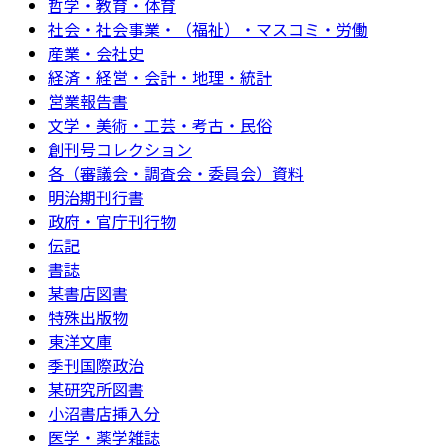
哲学・教育・体育
社会・社会事業・（福祉）・マスコミ・労働
産業・会社史
経済・経営・会計・地理・統計
営業報告書
文学・美術・工芸・考古・民俗
創刊号コレクション
各（審議会・調査会・委員会）資料
明治期刊行書
政府・官庁刊行物
伝記
書誌
某書店図書
特殊出版物
東洋文庫
季刊国際政治
某研究所図書
小沼書店挿入分
医学・薬学雑誌