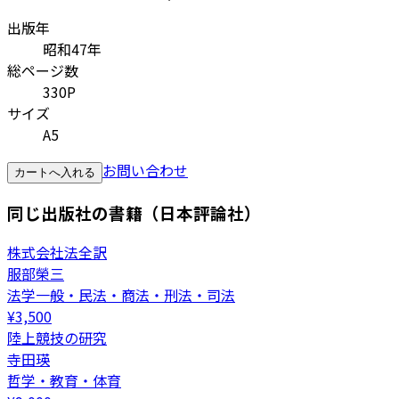
出版年
昭和47年
総ページ数
330P
サイズ
A5
お問い合わせ
カートへ入れる
同じ出版社の書籍（日本評論社）
株式会社法全訳
服部榮三
法学一般・民法・商法・刑法・司法
¥
3,500
陸上競技の研究
寺田瑛
哲学・教育・体育