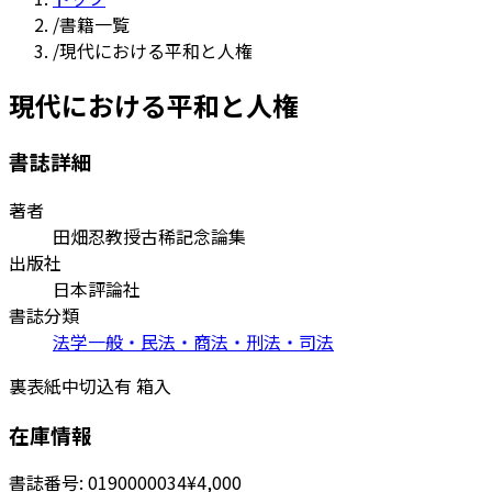
/
書籍一覧
/
現代における平和と人権
現代における平和と人権
書誌詳細
著者
田畑忍教授古稀記念論集
出版社
日本評論社
書誌分類
法学一般・民法・商法・刑法・司法
裏表紙中切込有 箱入
在庫情報
書誌番号:
0190000034
¥4,000