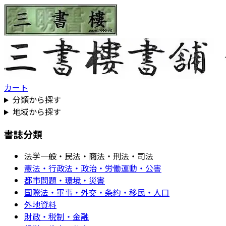
カート
分類から探す
地域から探す
書誌分類
法学一般・民法・商法・刑法・司法
憲法・行政法・政治・労働運動・公害
都市問題・環境・災害
国際法・軍事・外交・条約・移民・人口
外地資料
財政・税制・金融