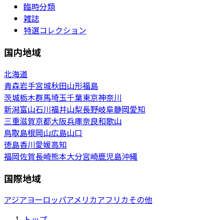
臨時分類
雑誌
特選コレクション
国内地域
北海道
青森
岩手
宮城
秋田
山形
福島
茨城
栃木
群馬
埼玉
千葉
東京
神奈川
新潟
富山
石川
福井
山梨
長野
岐阜
静岡
愛知
三重
滋賀
京都
大阪
兵庫
奈良
和歌山
鳥取
島根
岡山
広島
山口
徳島
香川
愛媛
高知
福岡
佐賀
長崎
熊本
大分
宮崎
鹿児島
沖縄
国際地域
アジア
ヨーロッパ
アメリカ
アフリカ
その他
トップ