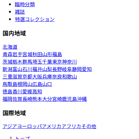
臨時分類
雑誌
特選コレクション
国内地域
北海道
青森
岩手
宮城
秋田
山形
福島
茨城
栃木
群馬
埼玉
千葉
東京
神奈川
新潟
富山
石川
福井
山梨
長野
岐阜
静岡
愛知
三重
滋賀
京都
大阪
兵庫
奈良
和歌山
鳥取
島根
岡山
広島
山口
徳島
香川
愛媛
高知
福岡
佐賀
長崎
熊本
大分
宮崎
鹿児島
沖縄
国際地域
アジア
ヨーロッパ
アメリカ
アフリカ
その他
トップ