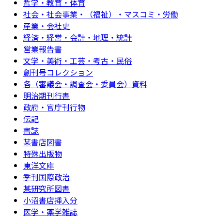
哲学・教育・体育
社会・社会事業・（福祉）・マスコミ・労働
産業・会社史
経済・経営・会計・地理・統計
営業報告書
文学・美術・工芸・考古・民俗
創刊号コレクション
各（審議会・調査会・委員会）資料
明治期刊行書
政府・官庁刊行物
伝記
書誌
某書店図書
特殊出版物
東洋文庫
季刊国際政治
某研究所図書
小沼書店挿入分
医学・薬学雑誌