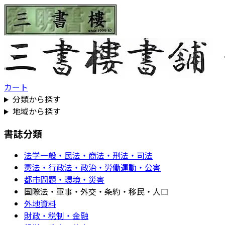
カート
分類から探す
地域から探す
書誌分類
法学一般・民法・商法・刑法・司法
憲法・行政法・政治・労働運動・公害
都市問題・環境・災害
国際法・軍事・外交・条約・移民・人口
外地資料
財政・税制・金融