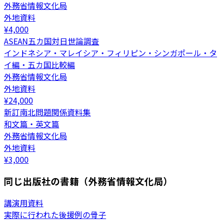
外務省情報文化局
外地資料
¥
4,000
ASEAN五カ国対日世論調査
インドネシア・マレイシア・フィリピン・シンガポール・タ
イ編・五カ国比較編
外務省情報文化局
外地資料
¥
24,000
新訂南北問題関係資料集
和文篇・英文篇
外務省情報文化局
外地資料
¥
3,000
同じ出版社の書籍（外務省情報文化局）
講演用資料
実際に行われた後援例の骨子