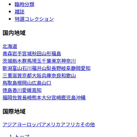
臨時分類
雑誌
特選コレクション
国内地域
北海道
青森
岩手
宮城
秋田
山形
福島
茨城
栃木
群馬
埼玉
千葉
東京
神奈川
新潟
富山
石川
福井
山梨
長野
岐阜
静岡
愛知
三重
滋賀
京都
大阪
兵庫
奈良
和歌山
鳥取
島根
岡山
広島
山口
徳島
香川
愛媛
高知
福岡
佐賀
長崎
熊本
大分
宮崎
鹿児島
沖縄
国際地域
アジア
ヨーロッパ
アメリカ
アフリカ
その他
トップ