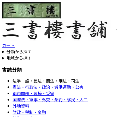
カート
分類から探す
地域から探す
書誌分類
法学一般・民法・商法・刑法・司法
憲法・行政法・政治・労働運動・公害
都市問題・環境・災害
国際法・軍事・外交・条約・移民・人口
外地資料
財政・税制・金融