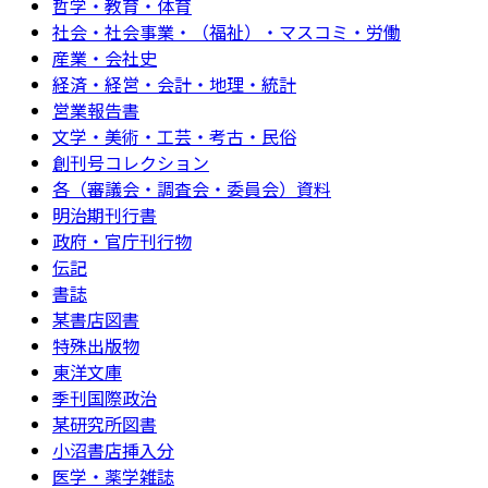
哲学・教育・体育
社会・社会事業・（福祉）・マスコミ・労働
産業・会社史
経済・経営・会計・地理・統計
営業報告書
文学・美術・工芸・考古・民俗
創刊号コレクション
各（審議会・調査会・委員会）資料
明治期刊行書
政府・官庁刊行物
伝記
書誌
某書店図書
特殊出版物
東洋文庫
季刊国際政治
某研究所図書
小沼書店挿入分
医学・薬学雑誌