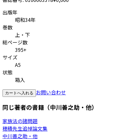
出版年
昭和34年
巻数
上・下
総ページ数
395+
サイズ
A5
状態
箱入
お問い合わせ
カートへ入れる
同じ著者の書籍（中川善之助・他）
家族法の諸問題
穂積先生追悼論文集
中川善之助・他