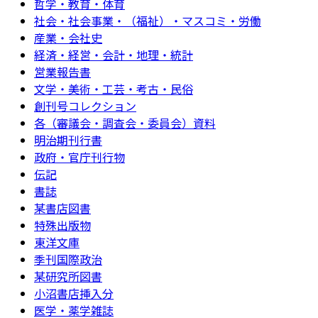
哲学・教育・体育
社会・社会事業・（福祉）・マスコミ・労働
産業・会社史
経済・経営・会計・地理・統計
営業報告書
文学・美術・工芸・考古・民俗
創刊号コレクション
各（審議会・調査会・委員会）資料
明治期刊行書
政府・官庁刊行物
伝記
書誌
某書店図書
特殊出版物
東洋文庫
季刊国際政治
某研究所図書
小沼書店挿入分
医学・薬学雑誌