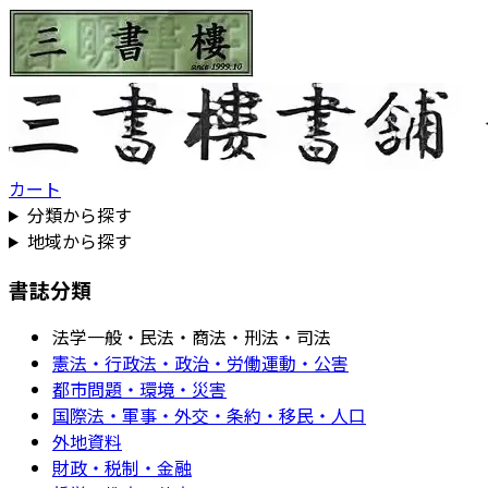
カート
分類から探す
地域から探す
書誌分類
法学一般・民法・商法・刑法・司法
憲法・行政法・政治・労働運動・公害
都市問題・環境・災害
国際法・軍事・外交・条約・移民・人口
外地資料
財政・税制・金融