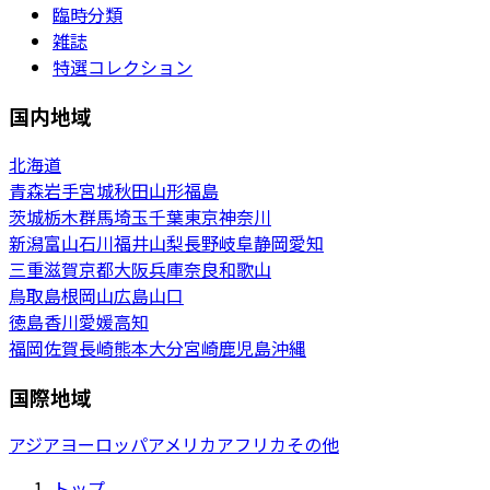
臨時分類
雑誌
特選コレクション
国内地域
北海道
青森
岩手
宮城
秋田
山形
福島
茨城
栃木
群馬
埼玉
千葉
東京
神奈川
新潟
富山
石川
福井
山梨
長野
岐阜
静岡
愛知
三重
滋賀
京都
大阪
兵庫
奈良
和歌山
鳥取
島根
岡山
広島
山口
徳島
香川
愛媛
高知
福岡
佐賀
長崎
熊本
大分
宮崎
鹿児島
沖縄
国際地域
アジア
ヨーロッパ
アメリカ
アフリカ
その他
トップ