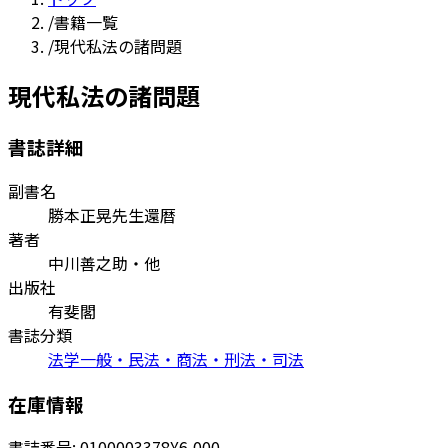
/
書籍一覧
/
現代私法の諸問題
現代私法の諸問題
書誌詳細
副書名
勝本正晃先生還暦
著者
中川善之助・他
出版社
有斐閣
書誌分類
法学一般・民法・商法・刑法・司法
在庫情報
書誌番号:
0100003378
¥6,000