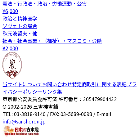
憲法・行政法・政治・労働運動・公害
¥
6,000
政治と精神医学
ソヴェトの場合
秋元波留夫・他
社会・社会事業・（福祉）・マスコミ・労働
¥
2,000
当サイトについて
お問い合わせ
特定商取引に関する表記
プラ
イバシーポリシー
リンク集
東京都公安委員会許可済 許可番号：305479904432
© 2002-
2026
三書樓書舗
TEL: 03-3818-9140 / FAX: 03-5689-0098 / E-mail:
info@sanshorou.jp