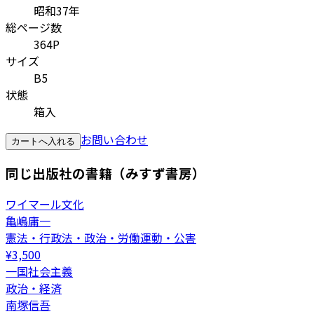
昭和37年
総ページ数
364P
サイズ
B5
状態
箱入
お問い合わせ
カートへ入れる
同じ出版社の書籍（みすず書房）
ワイマール文化
亀嶋庸一
憲法・行政法・政治・労働運動・公害
¥
3,500
一国社会主義
政治・経済
南塚信吾