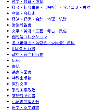
哲学・教育・体育
社会・社会事業・（福祉）・マスコミ・労働
産業・会社史
経済・経営・会計・地理・統計
営業報告書
文学・美術・工芸・考古・民俗
創刊号コレクション
各（審議会・調査会・委員会）資料
明治期刊行書
政府・官庁刊行物
伝記
書誌
某書店図書
特殊出版物
東洋文庫
季刊国際政治
某研究所図書
小沼書店挿入分
医学・薬学雑誌