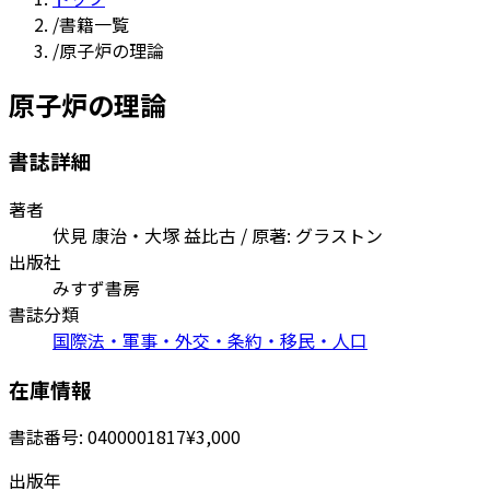
/
書籍一覧
/
原子炉の理論
原子炉の理論
書誌詳細
著者
伏見 康治・大塚 益比古 / 原著: グラストン
出版社
みすず書房
書誌分類
国際法・軍事・外交・条約・移民・人口
在庫情報
書誌番号:
0400001817
¥3,000
出版年