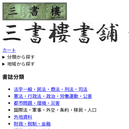
カート
分類から探す
地域から探す
書誌分類
法学一般・民法・商法・刑法・司法
憲法・行政法・政治・労働運動・公害
都市問題・環境・災害
国際法・軍事・外交・条約・移民・人口
外地資料
財政・税制・金融