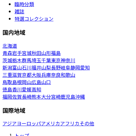
臨時分類
雑誌
特選コレクション
国内地域
北海道
青森
岩手
宮城
秋田
山形
福島
茨城
栃木
群馬
埼玉
千葉
東京
神奈川
新潟
富山
石川
福井
山梨
長野
岐阜
静岡
愛知
三重
滋賀
京都
大阪
兵庫
奈良
和歌山
鳥取
島根
岡山
広島
山口
徳島
香川
愛媛
高知
福岡
佐賀
長崎
熊本
大分
宮崎
鹿児島
沖縄
国際地域
アジア
ヨーロッパ
アメリカ
アフリカ
その他
トップ