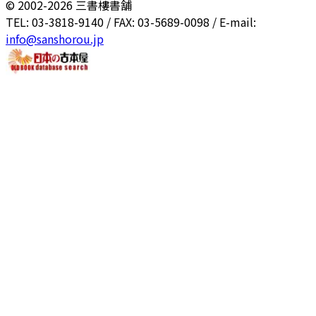
© 2002-
2026
三書樓書舗
TEL: 03-3818-9140 / FAX: 03-5689-0098 / E-mail:
info@sanshorou.jp