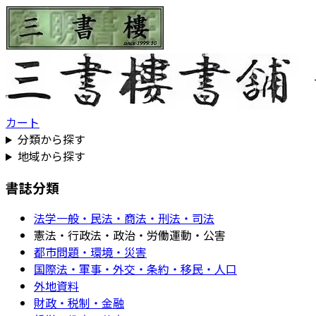
カート
分類から探す
地域から探す
書誌分類
法学一般・民法・商法・刑法・司法
憲法・行政法・政治・労働運動・公害
都市問題・環境・災害
国際法・軍事・外交・条約・移民・人口
外地資料
財政・税制・金融