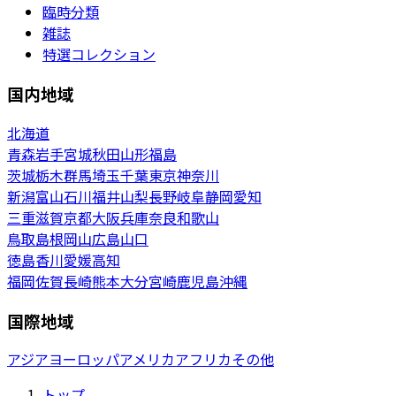
臨時分類
雑誌
特選コレクション
国内地域
北海道
青森
岩手
宮城
秋田
山形
福島
茨城
栃木
群馬
埼玉
千葉
東京
神奈川
新潟
富山
石川
福井
山梨
長野
岐阜
静岡
愛知
三重
滋賀
京都
大阪
兵庫
奈良
和歌山
鳥取
島根
岡山
広島
山口
徳島
香川
愛媛
高知
福岡
佐賀
長崎
熊本
大分
宮崎
鹿児島
沖縄
国際地域
アジア
ヨーロッパ
アメリカ
アフリカ
その他
トップ