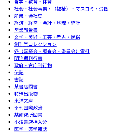
哲学・教育・体育
社会・社会事業・（福祉）・マスコミ・労働
産業・会社史
経済・経営・会計・地理・統計
営業報告書
文学・美術・工芸・考古・民俗
創刊号コレクション
各（審議会・調査会・委員会）資料
明治期刊行書
政府・官庁刊行物
伝記
書誌
某書店図書
特殊出版物
東洋文庫
季刊国際政治
某研究所図書
小沼書店挿入分
医学・薬学雑誌