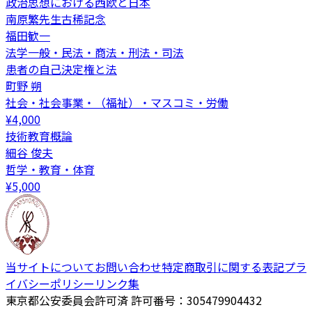
政治思想における西欧と日本
南原繁先生古稀記念
福田歓一
法学一般・民法・商法・刑法・司法
患者の自己決定権と法
町野 朔
社会・社会事業・（福祉）・マスコミ・労働
¥
4,000
技術教育概論
細谷 俊夫
哲学・教育・体育
¥
5,000
当サイトについて
お問い合わせ
特定商取引に関する表記
プラ
イバシーポリシー
リンク集
東京都公安委員会許可済 許可番号：305479904432