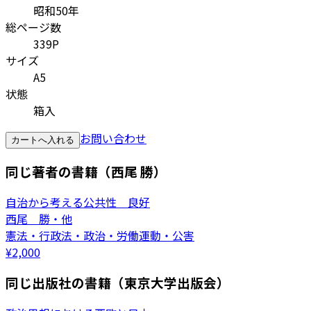
昭和50年
総ページ数
339P
サイズ
A5
状態
箱入
お問い合わせ
カートへ入れる
同じ著者の書籍（西尾 勝）
自治から考える公共性 良好
西尾 勝・他
憲法・行政法・政治・労働運動・公害
¥
2,000
同じ出版社の書籍（東京大学出版会）