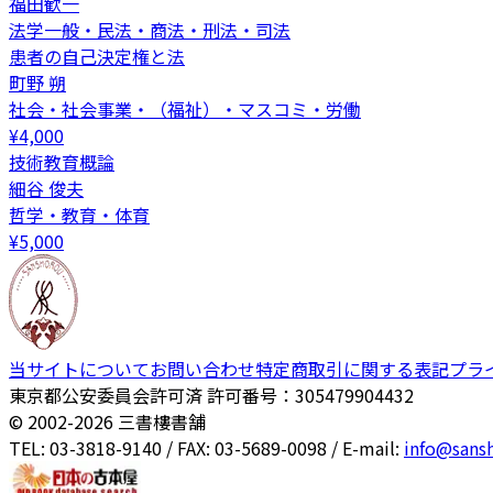
福田歓一
法学一般・民法・商法・刑法・司法
患者の自己決定権と法
町野 朔
社会・社会事業・（福祉）・マスコミ・労働
¥
4,000
技術教育概論
細谷 俊夫
哲学・教育・体育
¥
5,000
当サイトについて
お問い合わせ
特定商取引に関する表記
プラ
東京都公安委員会許可済 許可番号：305479904432
© 2002-
2026
三書樓書舗
TEL: 03-3818-9140 / FAX: 03-5689-0098 / E-mail:
info@sans