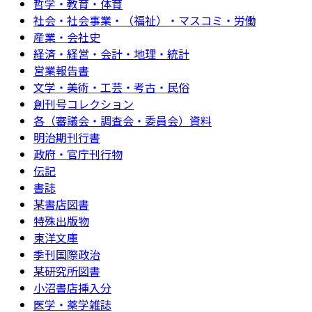
哲学・教育・体育
社会・社会事業・（福祉）・マスコミ・労働
産業・会社史
経済・経営・会計・地理・統計
営業報告書
文学・美術・工芸・考古・民俗
創刊号コレクション
各（審議会・調査会・委員会）資料
明治期刊行書
政府・官庁刊行物
伝記
書誌
某書店図書
特殊出版物
東洋文庫
季刊国際政治
某研究所図書
小沼書店挿入分
医学・薬学雑誌