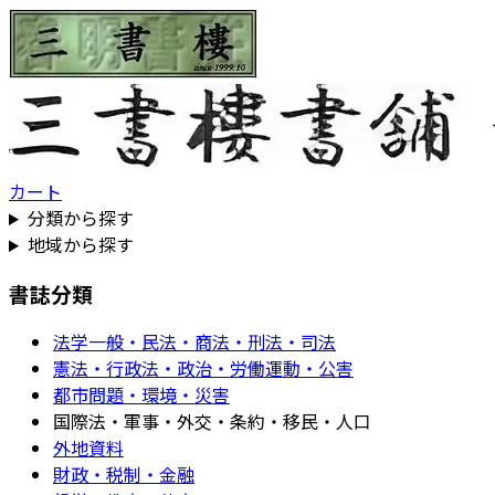
カート
分類から探す
地域から探す
書誌分類
法学一般・民法・商法・刑法・司法
憲法・行政法・政治・労働運動・公害
都市問題・環境・災害
国際法・軍事・外交・条約・移民・人口
外地資料
財政・税制・金融