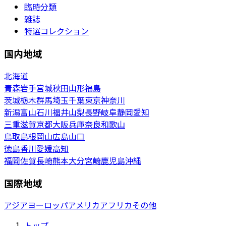
臨時分類
雑誌
特選コレクション
国内地域
北海道
青森
岩手
宮城
秋田
山形
福島
茨城
栃木
群馬
埼玉
千葉
東京
神奈川
新潟
富山
石川
福井
山梨
長野
岐阜
静岡
愛知
三重
滋賀
京都
大阪
兵庫
奈良
和歌山
鳥取
島根
岡山
広島
山口
徳島
香川
愛媛
高知
福岡
佐賀
長崎
熊本
大分
宮崎
鹿児島
沖縄
国際地域
アジア
ヨーロッパ
アメリカ
アフリカ
その他
トップ