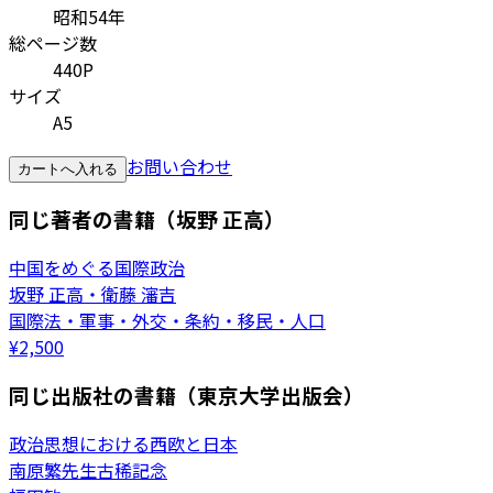
昭和54年
総ページ数
440P
サイズ
A5
お問い合わせ
カートへ入れる
同じ著者の書籍（坂野 正高）
中国をめぐる国際政治
坂野 正高・衛藤 瀋吉
国際法・軍事・外交・条約・移民・人口
¥
2,500
同じ出版社の書籍（東京大学出版会）
政治思想における西欧と日本
南原繁先生古稀記念