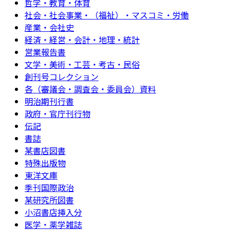
哲学・教育・体育
社会・社会事業・（福祉）・マスコミ・労働
産業・会社史
経済・経営・会計・地理・統計
営業報告書
文学・美術・工芸・考古・民俗
創刊号コレクション
各（審議会・調査会・委員会）資料
明治期刊行書
政府・官庁刊行物
伝記
書誌
某書店図書
特殊出版物
東洋文庫
季刊国際政治
某研究所図書
小沼書店挿入分
医学・薬学雑誌