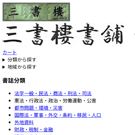
カート
分類から探す
地域から探す
書誌分類
法学一般・民法・商法・刑法・司法
憲法・行政法・政治・労働運動・公害
都市問題・環境・災害
国際法・軍事・外交・条約・移民・人口
外地資料
財政・税制・金融