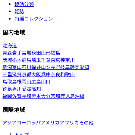
臨時分類
雑誌
特選コレクション
国内地域
北海道
青森
岩手
宮城
秋田
山形
福島
茨城
栃木
群馬
埼玉
千葉
東京
神奈川
新潟
富山
石川
福井
山梨
長野
岐阜
静岡
愛知
三重
滋賀
京都
大阪
兵庫
奈良
和歌山
鳥取
島根
岡山
広島
山口
徳島
香川
愛媛
高知
福岡
佐賀
長崎
熊本
大分
宮崎
鹿児島
沖縄
国際地域
アジア
ヨーロッパ
アメリカ
アフリカ
その他
トップ