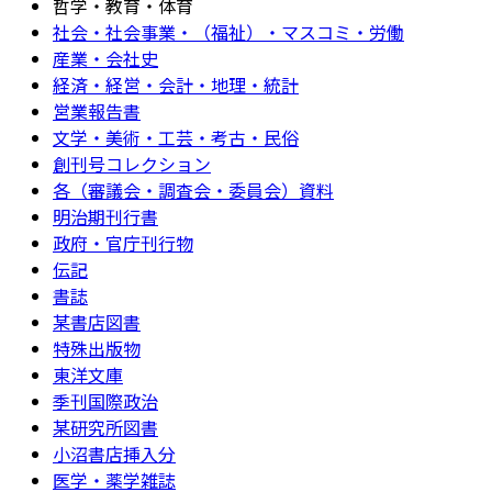
哲学・教育・体育
社会・社会事業・（福祉）・マスコミ・労働
産業・会社史
経済・経営・会計・地理・統計
営業報告書
文学・美術・工芸・考古・民俗
創刊号コレクション
各（審議会・調査会・委員会）資料
明治期刊行書
政府・官庁刊行物
伝記
書誌
某書店図書
特殊出版物
東洋文庫
季刊国際政治
某研究所図書
小沼書店挿入分
医学・薬学雑誌