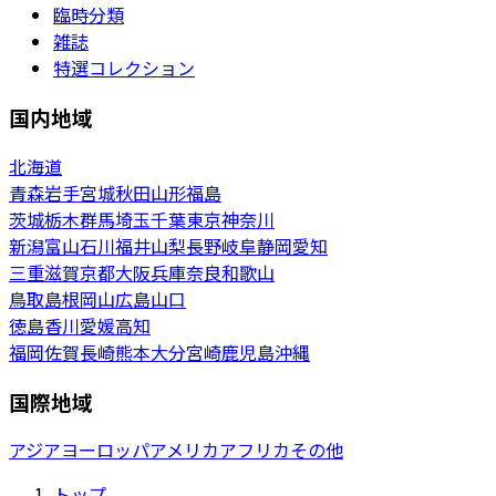
臨時分類
雑誌
特選コレクション
国内地域
北海道
青森
岩手
宮城
秋田
山形
福島
茨城
栃木
群馬
埼玉
千葉
東京
神奈川
新潟
富山
石川
福井
山梨
長野
岐阜
静岡
愛知
三重
滋賀
京都
大阪
兵庫
奈良
和歌山
鳥取
島根
岡山
広島
山口
徳島
香川
愛媛
高知
福岡
佐賀
長崎
熊本
大分
宮崎
鹿児島
沖縄
国際地域
アジア
ヨーロッパ
アメリカ
アフリカ
その他
トップ