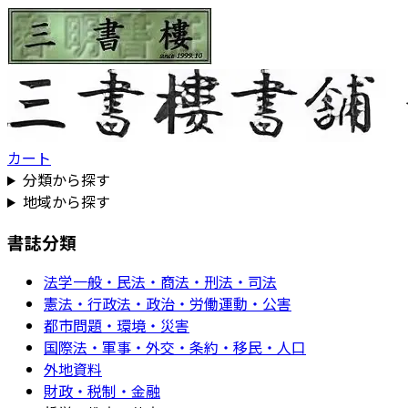
カート
分類から探す
地域から探す
書誌分類
法学一般・民法・商法・刑法・司法
憲法・行政法・政治・労働運動・公害
都市問題・環境・災害
国際法・軍事・外交・条約・移民・人口
外地資料
財政・税制・金融