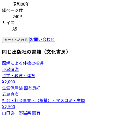
昭和06年
総ページ数
240P
サイズ
A5
お問い合わせ
カートへ入れる
同じ出版社の書籍（文化書房）
図解による体操の指導
小瀬峰洋
哲学・教育・体育
¥
2,000
生涯保障論 函有良好
五島貞次
社会・社会事業・（福祉）・マスコミ・労働
¥
2,500
山口弥一郎選集 函有