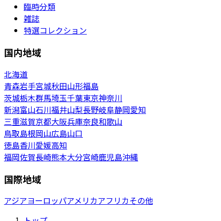
臨時分類
雑誌
特選コレクション
国内地域
北海道
青森
岩手
宮城
秋田
山形
福島
茨城
栃木
群馬
埼玉
千葉
東京
神奈川
新潟
富山
石川
福井
山梨
長野
岐阜
静岡
愛知
三重
滋賀
京都
大阪
兵庫
奈良
和歌山
鳥取
島根
岡山
広島
山口
徳島
香川
愛媛
高知
福岡
佐賀
長崎
熊本
大分
宮崎
鹿児島
沖縄
国際地域
アジア
ヨーロッパ
アメリカ
アフリカ
その他
トップ