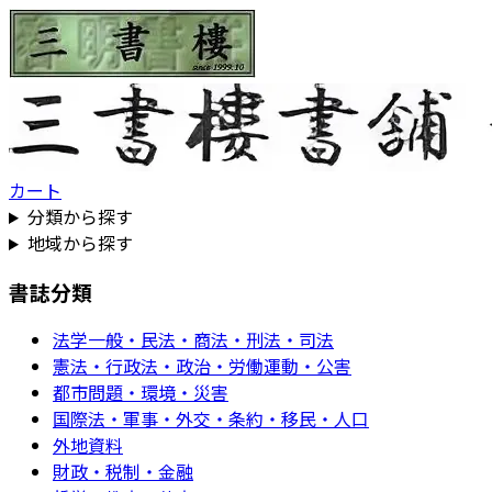
カート
分類から探す
地域から探す
書誌分類
法学一般・民法・商法・刑法・司法
憲法・行政法・政治・労働運動・公害
都市問題・環境・災害
国際法・軍事・外交・条約・移民・人口
外地資料
財政・税制・金融