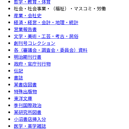
哲学・教育・体育
社会・社会事業・（福祉）・マスコミ・労働
産業・会社史
経済・経営・会計・地理・統計
営業報告書
文学・美術・工芸・考古・民俗
創刊号コレクション
各（審議会・調査会・委員会）資料
明治期刊行書
政府・官庁刊行物
伝記
書誌
某書店図書
特殊出版物
東洋文庫
季刊国際政治
某研究所図書
小沼書店挿入分
医学・薬学雑誌