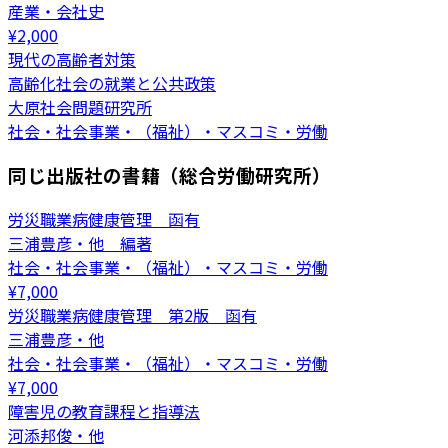
産業・会社史
¥
2,000
現代の高齢者対策
高齢化社会の就業と公共政策
大原社会問題研究所
社会・社会事業・（福祉）・マスコミ・労働
同じ出版社の書籍（総合労働研究所）
労災職業病健康管理 函有
三浦豊彦・他 編著
社会・社会事業・（福祉）・マスコミ・労働
¥
7,000
労災職業病健康管理 第2版 函有
三浦豊彦・他
社会・社会事業・（福祉）・マスコミ・労働
¥
7,000
障害児の教育課程と指導法
河添邦俊・他