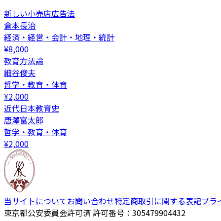
新しい小売店広告法
倉本長治
経済・経営・会計・地理・統計
¥
8,000
教育方法論
細谷俊夫
哲学・教育・体育
¥
2,000
近代日本教育史
唐澤富太郎
哲学・教育・体育
¥
2,000
当サイトについて
お問い合わせ
特定商取引に関する表記
プラ
東京都公安委員会許可済 許可番号：305479904432