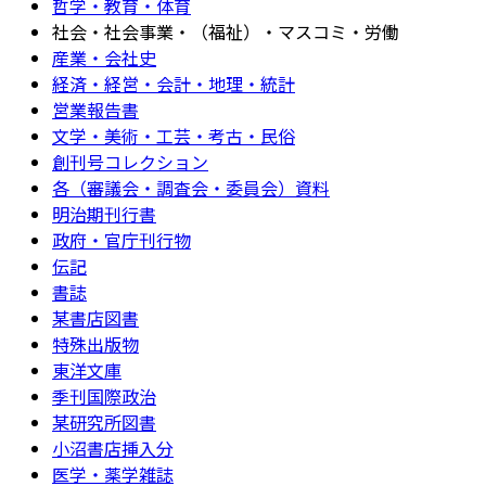
哲学・教育・体育
社会・社会事業・（福祉）・マスコミ・労働
産業・会社史
経済・経営・会計・地理・統計
営業報告書
文学・美術・工芸・考古・民俗
創刊号コレクション
各（審議会・調査会・委員会）資料
明治期刊行書
政府・官庁刊行物
伝記
書誌
某書店図書
特殊出版物
東洋文庫
季刊国際政治
某研究所図書
小沼書店挿入分
医学・薬学雑誌