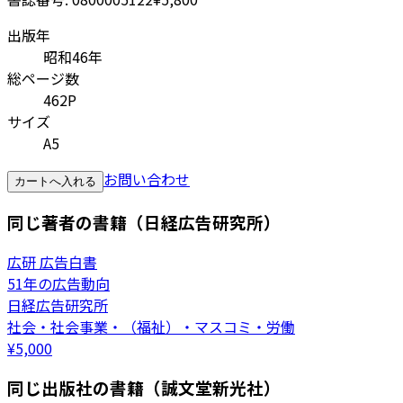
出版年
昭和46年
総ページ数
462P
サイズ
A5
お問い合わせ
カートへ入れる
同じ著者の書籍（日経広告研究所）
広研 広告白書
51年の広告動向
日経広告研究所
社会・社会事業・（福祉）・マスコミ・労働
¥
5,000
同じ出版社の書籍（誠文堂新光社）