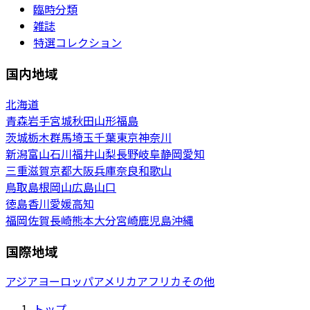
臨時分類
雑誌
特選コレクション
国内地域
北海道
青森
岩手
宮城
秋田
山形
福島
茨城
栃木
群馬
埼玉
千葉
東京
神奈川
新潟
富山
石川
福井
山梨
長野
岐阜
静岡
愛知
三重
滋賀
京都
大阪
兵庫
奈良
和歌山
鳥取
島根
岡山
広島
山口
徳島
香川
愛媛
高知
福岡
佐賀
長崎
熊本
大分
宮崎
鹿児島
沖縄
国際地域
アジア
ヨーロッパ
アメリカ
アフリカ
その他
トップ