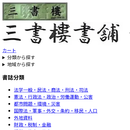
カート
分類から探す
地域から探す
書誌分類
法学一般・民法・商法・刑法・司法
憲法・行政法・政治・労働運動・公害
都市問題・環境・災害
国際法・軍事・外交・条約・移民・人口
外地資料
財政・税制・金融