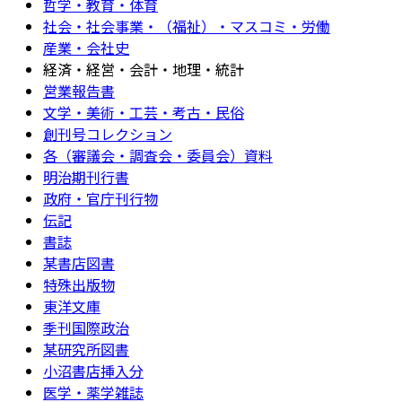
哲学・教育・体育
社会・社会事業・（福祉）・マスコミ・労働
産業・会社史
経済・経営・会計・地理・統計
営業報告書
文学・美術・工芸・考古・民俗
創刊号コレクション
各（審議会・調査会・委員会）資料
明治期刊行書
政府・官庁刊行物
伝記
書誌
某書店図書
特殊出版物
東洋文庫
季刊国際政治
某研究所図書
小沼書店挿入分
医学・薬学雑誌