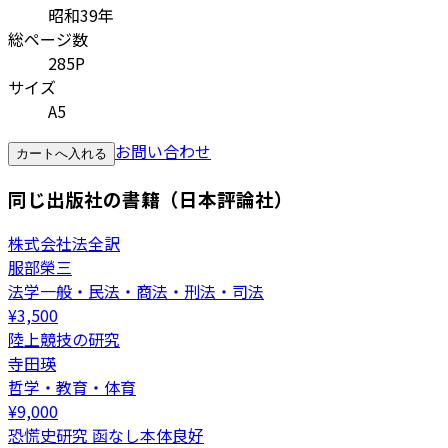
昭和39年
総ページ数
285P
サイズ
A5
お問い合わせ
カートへ入れる
同じ出版社の書籍（日本評論社）
株式会社法全訳
服部榮三
法学一般・民法・商法・刑法・司法
¥
3,500
陸上競技の研究
寺田瑛
哲学・教育・体育
¥
9,000
恐慌史研究 函なし本体良好