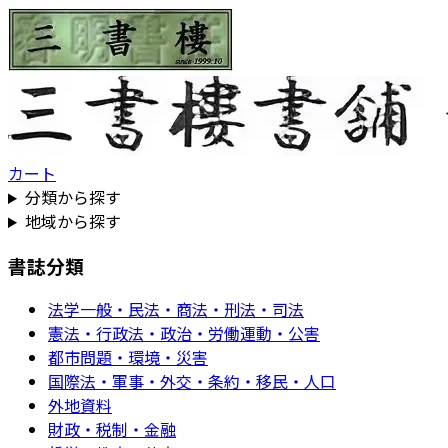
カート
分類から探す
地域から探す
書誌分類
法学一般・民法・商法・刑法・司法
憲法・行政法・政治・労働運動・公害
都市問題・環境・災害
国際法・軍事・外交・条約・移民・人口
外地資料
財政・税制・金融