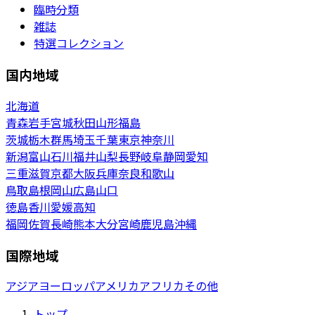
臨時分類
雑誌
特選コレクション
国内地域
北海道
青森
岩手
宮城
秋田
山形
福島
茨城
栃木
群馬
埼玉
千葉
東京
神奈川
新潟
富山
石川
福井
山梨
長野
岐阜
静岡
愛知
三重
滋賀
京都
大阪
兵庫
奈良
和歌山
鳥取
島根
岡山
広島
山口
徳島
香川
愛媛
高知
福岡
佐賀
長崎
熊本
大分
宮崎
鹿児島
沖縄
国際地域
アジア
ヨーロッパ
アメリカ
アフリカ
その他
トップ