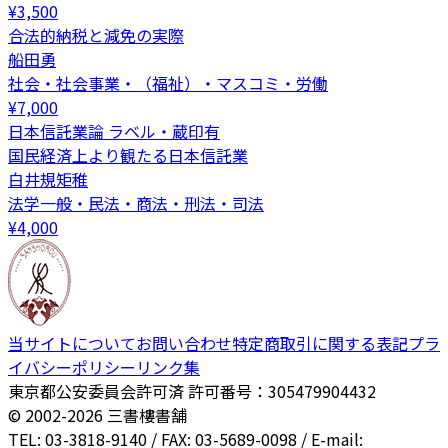
¥
3,500
合法的納税と減免の実際
船田勇
社会・社会事業・（福祉）・マスコミ・労働
¥
7,000
日本信託業論 ラベル・蔵印有
国民経済上より観たる日本信託業
白井規矩稚
法学一般・民法・商法・刑法・司法
¥
4,000
当サイトについて
お問い合わせ
特定商取引に関する表記
プラ
イバシーポリシー
リンク集
東京都公安委員会許可済 許可番号：305479904432
© 2002-
2026
三書樓書舗
TEL: 03-3818-9140 / FAX: 03-5689-0098 / E-mail: