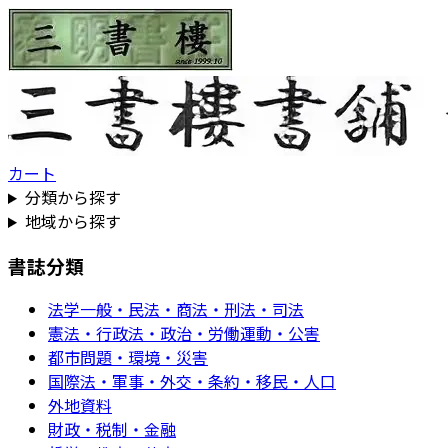
カート
分類から探す
地域から探す
書誌分類
法学一般・民法・商法・刑法・司法
憲法・行政法・政治・労働運動・公害
都市問題・環境・災害
国際法・軍事・外交・条約・移民・人口
外地資料
財政・税制・金融