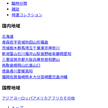
臨時分類
雑誌
特選コレクション
国内地域
北海道
青森
岩手
宮城
秋田
山形
福島
茨城
栃木
群馬
埼玉
千葉
東京
神奈川
新潟
富山
石川
福井
山梨
長野
岐阜
静岡
愛知
三重
滋賀
京都
大阪
兵庫
奈良
和歌山
鳥取
島根
岡山
広島
山口
徳島
香川
愛媛
高知
福岡
佐賀
長崎
熊本
大分
宮崎
鹿児島
沖縄
国際地域
アジア
ヨーロッパ
アメリカ
アフリカ
その他
トップ