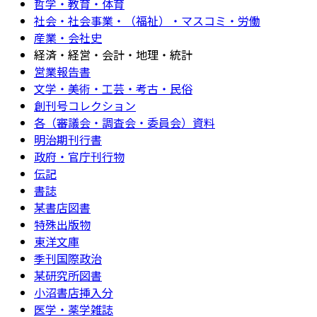
哲学・教育・体育
社会・社会事業・（福祉）・マスコミ・労働
産業・会社史
経済・経営・会計・地理・統計
営業報告書
文学・美術・工芸・考古・民俗
創刊号コレクション
各（審議会・調査会・委員会）資料
明治期刊行書
政府・官庁刊行物
伝記
書誌
某書店図書
特殊出版物
東洋文庫
季刊国際政治
某研究所図書
小沼書店挿入分
医学・薬学雑誌