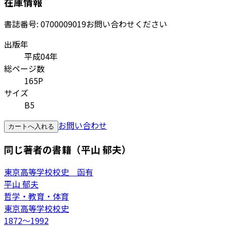
在庫情報
書誌番号:
0700009019
お問い合わせください
出版年
平成04年
総ページ数
165P
サイズ
B5
お問い合わせ
カートへ入れる
同じ著者の書籍（平山 郁夫）
東京高等学校校史 函有
平山 郁夫
哲学・教育・体育
東京高等学校校史
1872～1992