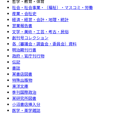
哲学・教育・体育
社会・社会事業・（福祉）・マスコミ・労働
産業・会社史
経済・経営・会計・地理・統計
営業報告書
文学・美術・工芸・考古・民俗
創刊号コレクション
各（審議会・調査会・委員会）資料
明治期刊行書
政府・官庁刊行物
伝記
書誌
某書店図書
特殊出版物
東洋文庫
季刊国際政治
某研究所図書
小沼書店挿入分
医学・薬学雑誌