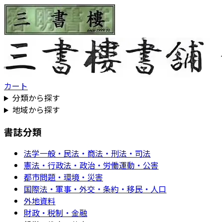
カート
分類から探す
地域から探す
書誌分類
法学一般・民法・商法・刑法・司法
憲法・行政法・政治・労働運動・公害
都市問題・環境・災害
国際法・軍事・外交・条約・移民・人口
外地資料
財政・税制・金融