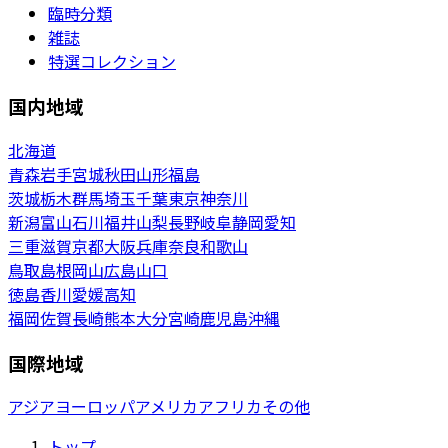
臨時分類
雑誌
特選コレクション
国内地域
北海道
青森
岩手
宮城
秋田
山形
福島
茨城
栃木
群馬
埼玉
千葉
東京
神奈川
新潟
富山
石川
福井
山梨
長野
岐阜
静岡
愛知
三重
滋賀
京都
大阪
兵庫
奈良
和歌山
鳥取
島根
岡山
広島
山口
徳島
香川
愛媛
高知
福岡
佐賀
長崎
熊本
大分
宮崎
鹿児島
沖縄
国際地域
アジア
ヨーロッパ
アメリカ
アフリカ
その他
トップ