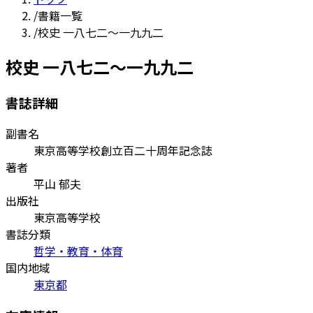
/
書籍一覧
/
校史 一八七二～一九九二
校史 一八七二～一九九二
書誌詳細
副書名
東京高等学校創立百二十周年記念誌
著者
平山 郁夫
出版社
東京高等学校
書誌分類
哲学・教育・体育
国内地域
東京都