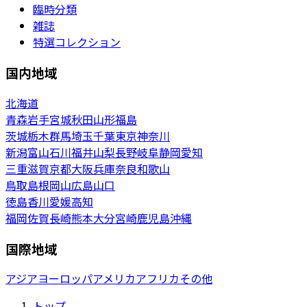
臨時分類
雑誌
特選コレクション
国内地域
北海道
青森
岩手
宮城
秋田
山形
福島
茨城
栃木
群馬
埼玉
千葉
東京
神奈川
新潟
富山
石川
福井
山梨
長野
岐阜
静岡
愛知
三重
滋賀
京都
大阪
兵庫
奈良
和歌山
鳥取
島根
岡山
広島
山口
徳島
香川
愛媛
高知
福岡
佐賀
長崎
熊本
大分
宮崎
鹿児島
沖縄
国際地域
アジア
ヨーロッパ
アメリカ
アフリカ
その他
トップ