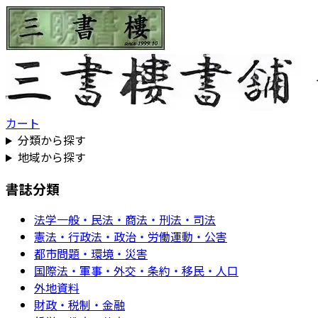
カート
分類から探す
地域から探す
書誌分類
法学一般・民法・商法・刑法・司法
憲法・行政法・政治・労働運動・公害
都市問題・環境・災害
国際法・軍事・外交・条約・移民・人口
外地資料
財政・税制・金融