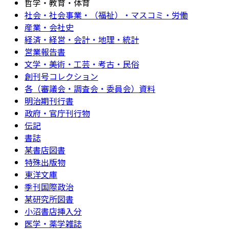
哲学・教育・体育
社会・社会事業・（福祉）・マスコミ・労働
産業・会社史
経済・経営・会計・地理・統計
営業報告書
文学・美術・工芸・考古・民俗
創刊号コレクション
各（審議会・調査会・委員会）資料
明治期刊行書
政府・官庁刊行物
伝記
書誌
某書店図書
特殊出版物
東洋文庫
季刊国際政治
某研究所図書
小沼書店挿入分
医学・薬学雑誌