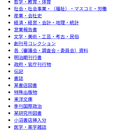
哲学・教育・体育
社会・社会事業・（福祉）・マスコミ・労働
産業・会社史
経済・経営・会計・地理・統計
営業報告書
文学・美術・工芸・考古・民俗
創刊号コレクション
各（審議会・調査会・委員会）資料
明治期刊行書
政府・官庁刊行物
伝記
書誌
某書店図書
特殊出版物
東洋文庫
季刊国際政治
某研究所図書
小沼書店挿入分
医学・薬学雑誌