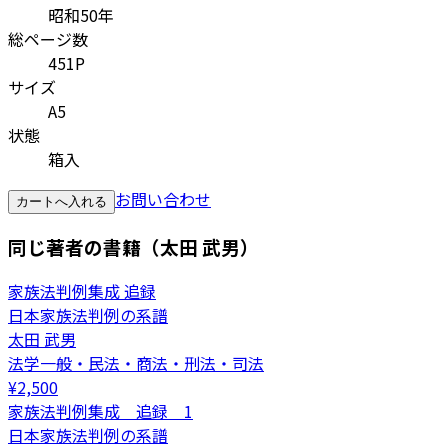
昭和50年
総ページ数
451P
サイズ
A5
状態
箱入
お問い合わせ
カートへ入れる
同じ著者の書籍（太田 武男）
家族法判例集成 追録
日本家族法判例の系譜
太田 武男
法学一般・民法・商法・刑法・司法
¥
2,500
家族法判例集成 追録 1
日本家族法判例の系譜