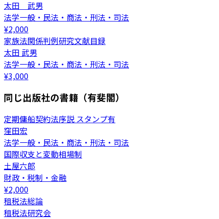
太田 武男
法学一般・民法・商法・刑法・司法
¥
2,000
家族法関係判例研究文献目録
太田 武男
法学一般・民法・商法・刑法・司法
¥
3,000
同じ出版社の書籍（有斐閣）
定期傭船契約法序説 スタンプ有
窪田宏
法学一般・民法・商法・刑法・司法
国際収支と変動相場制
土屋六郎
財政・税制・金融
¥
2,000
租税法総論
租税法研究会