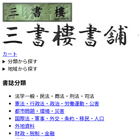
カート
分類から探す
地域から探す
書誌分類
法学一般・民法・商法・刑法・司法
憲法・行政法・政治・労働運動・公害
都市問題・環境・災害
国際法・軍事・外交・条約・移民・人口
外地資料
財政・税制・金融