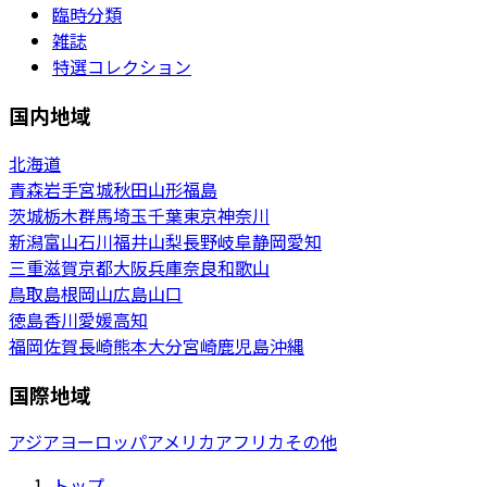
臨時分類
雑誌
特選コレクション
国内地域
北海道
青森
岩手
宮城
秋田
山形
福島
茨城
栃木
群馬
埼玉
千葉
東京
神奈川
新潟
富山
石川
福井
山梨
長野
岐阜
静岡
愛知
三重
滋賀
京都
大阪
兵庫
奈良
和歌山
鳥取
島根
岡山
広島
山口
徳島
香川
愛媛
高知
福岡
佐賀
長崎
熊本
大分
宮崎
鹿児島
沖縄
国際地域
アジア
ヨーロッパ
アメリカ
アフリカ
その他
トップ