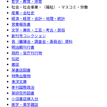
哲学・教育・体育
社会・社会事業・（福祉）・マスコミ・労働
産業・会社史
経済・経営・会計・地理・統計
営業報告書
文学・美術・工芸・考古・民俗
創刊号コレクション
各（審議会・調査会・委員会）資料
明治期刊行書
政府・官庁刊行物
伝記
書誌
某書店図書
特殊出版物
東洋文庫
季刊国際政治
某研究所図書
小沼書店挿入分
医学・薬学雑誌