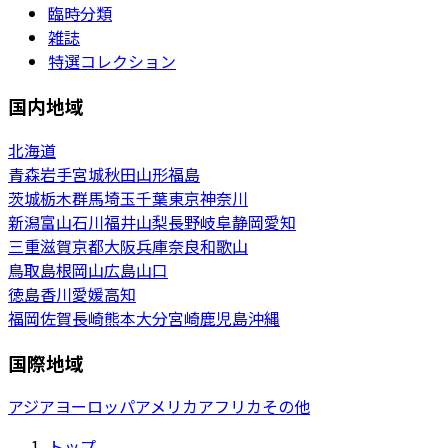
臨時分類
雑誌
特選コレクション
国内地域
北海道
青森
岩手
宮城
秋田
山形
福島
茨城
栃木
群馬
埼玉
千葉
東京
神奈川
新潟
富山
石川
福井
山梨
長野
岐阜
静岡
愛知
三重
滋賀
京都
大阪
兵庫
奈良
和歌山
鳥取
島根
岡山
広島
山口
徳島
香川
愛媛
高知
福岡
佐賀
長崎
熊本
大分
宮崎
鹿児島
沖縄
国際地域
アジア
ヨーロッパ
アメリカ
アフリカ
その他
トップ