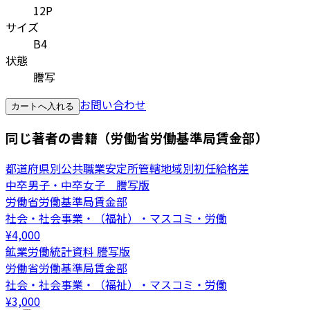
12P
サイズ
B4
状態
謄写
お問い合わせ
カートへ入れる
同じ著者の書籍（労働省労働基準局賃金部）
都道府県別公共職業安定所管轄地域別初任給格差
中卒男子・中卒女子 謄写版
労働省労働基準局賃金部
社会・社会事業・（福祉）・マスコミ・労働
¥
4,000
鉱業労働統計資料 謄写版
労働省労働基準局賃金部
社会・社会事業・（福祉）・マスコミ・労働
¥
3,000