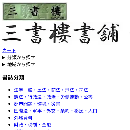
カート
分類から探す
地域から探す
書誌分類
法学一般・民法・商法・刑法・司法
憲法・行政法・政治・労働運動・公害
都市問題・環境・災害
国際法・軍事・外交・条約・移民・人口
外地資料
財政・税制・金融