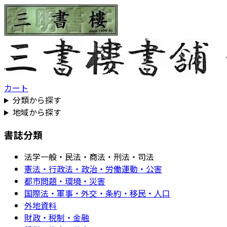
カート
分類から探す
地域から探す
書誌分類
法学一般・民法・商法・刑法・司法
憲法・行政法・政治・労働運動・公害
都市問題・環境・災害
国際法・軍事・外交・条約・移民・人口
外地資料
財政・税制・金融