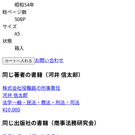
昭和54年
総ページ数
508P
サイズ
A5
状態
箱入
お問い合わせ
カートへ入れる
同じ著者の書籍（河井 信太郎）
株式会社役職員の刑事責任
河井 信太郎
法学一般・民法・商法・刑法・司法
¥
10,000
同じ出版社の書籍（商事法務研究会）