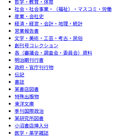
哲学・教育・体育
社会・社会事業・（福祉）・マスコミ・労働
産業・会社史
経済・経営・会計・地理・統計
営業報告書
文学・美術・工芸・考古・民俗
創刊号コレクション
各（審議会・調査会・委員会）資料
明治期刊行書
政府・官庁刊行物
伝記
書誌
某書店図書
特殊出版物
東洋文庫
季刊国際政治
某研究所図書
小沼書店挿入分
医学・薬学雑誌