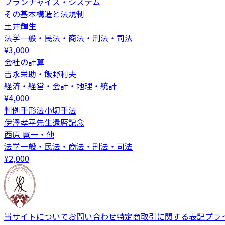
フランチャイズ・システム
その基本構造と法規制
土井輝生
法学一般・民法・商法・刑法・司法
¥
3,000
会社の計算
吉永栄助・飯野利夫
経済・経営・会計・地理・統計
¥
4,000
判例手形法小切手法
伊澤孝平先生還暦記念
西原 寛一・他
法学一般・民法・商法・刑法・司法
¥
2,000
当サイトについて
お問い合わせ
特定商取引に関する表記
プラ