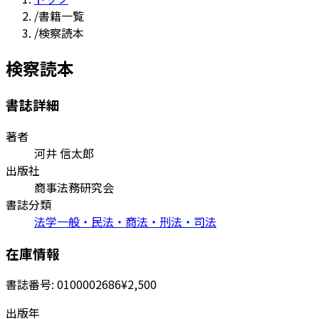
/
書籍一覧
/
検察読本
検察読本
書誌詳細
著者
河井 信太郎
出版社
商事法務研究会
書誌分類
法学一般・民法・商法・刑法・司法
在庫情報
書誌番号:
0100002686
¥2,500
出版年