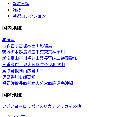
臨時分類
雑誌
特選コレクション
国内地域
北海道
青森
岩手
宮城
秋田
山形
福島
茨城
栃木
群馬
埼玉
千葉
東京
神奈川
新潟
富山
石川
福井
山梨
長野
岐阜
静岡
愛知
三重
滋賀
京都
大阪
兵庫
奈良
和歌山
鳥取
島根
岡山
広島
山口
徳島
香川
愛媛
高知
福岡
佐賀
長崎
熊本
大分
宮崎
鹿児島
沖縄
国際地域
アジア
ヨーロッパ
アメリカ
アフリカ
その他
トップ