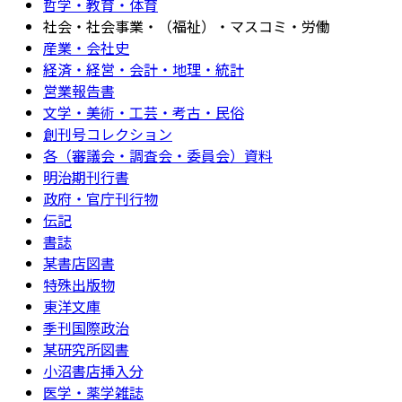
哲学・教育・体育
社会・社会事業・（福祉）・マスコミ・労働
産業・会社史
経済・経営・会計・地理・統計
営業報告書
文学・美術・工芸・考古・民俗
創刊号コレクション
各（審議会・調査会・委員会）資料
明治期刊行書
政府・官庁刊行物
伝記
書誌
某書店図書
特殊出版物
東洋文庫
季刊国際政治
某研究所図書
小沼書店挿入分
医学・薬学雑誌