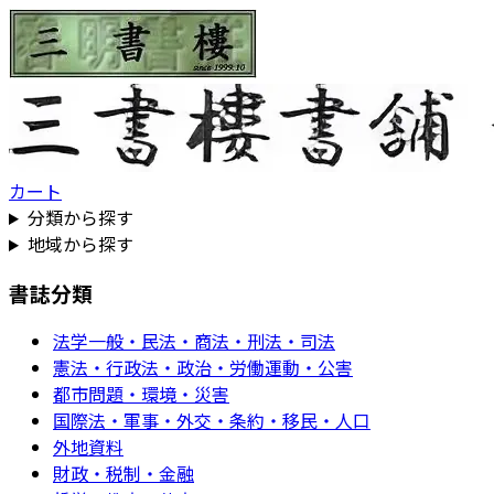
カート
分類から探す
地域から探す
書誌分類
法学一般・民法・商法・刑法・司法
憲法・行政法・政治・労働運動・公害
都市問題・環境・災害
国際法・軍事・外交・条約・移民・人口
外地資料
財政・税制・金融