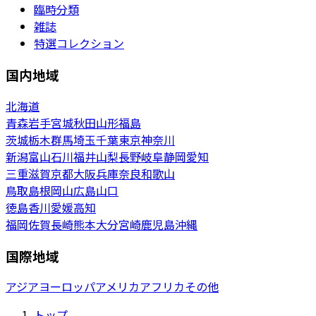
臨時分類
雑誌
特選コレクション
国内地域
北海道
青森
岩手
宮城
秋田
山形
福島
茨城
栃木
群馬
埼玉
千葉
東京
神奈川
新潟
富山
石川
福井
山梨
長野
岐阜
静岡
愛知
三重
滋賀
京都
大阪
兵庫
奈良
和歌山
鳥取
島根
岡山
広島
山口
徳島
香川
愛媛
高知
福岡
佐賀
長崎
熊本
大分
宮崎
鹿児島
沖縄
国際地域
アジア
ヨーロッパ
アメリカ
アフリカ
その他
トップ