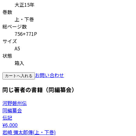
大正15年
巻数
上・下巻
総ページ数
756+771P
サイズ
A5
状態
箱入
お問い合わせ
カートへ入れる
同じ著者の書籍（同編纂会）
河野磐州伝
同編纂会
伝記
¥
6,000
岩崎 彌太郎傳(上・下巻)