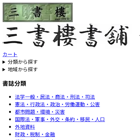
カート
分類から探す
地域から探す
書誌分類
法学一般・民法・商法・刑法・司法
憲法・行政法・政治・労働運動・公害
都市問題・環境・災害
国際法・軍事・外交・条約・移民・人口
外地資料
財政・税制・金融