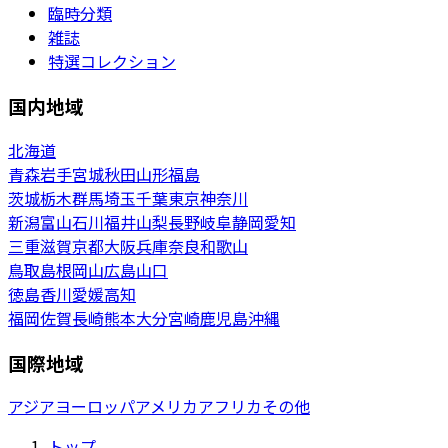
臨時分類
雑誌
特選コレクション
国内地域
北海道
青森
岩手
宮城
秋田
山形
福島
茨城
栃木
群馬
埼玉
千葉
東京
神奈川
新潟
富山
石川
福井
山梨
長野
岐阜
静岡
愛知
三重
滋賀
京都
大阪
兵庫
奈良
和歌山
鳥取
島根
岡山
広島
山口
徳島
香川
愛媛
高知
福岡
佐賀
長崎
熊本
大分
宮崎
鹿児島
沖縄
国際地域
アジア
ヨーロッパ
アメリカ
アフリカ
その他
トップ