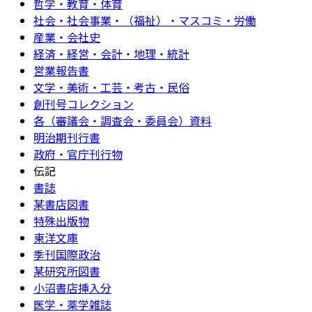
哲学・教育・体育
社会・社会事業・（福祉）・マスコミ・労働
産業・会社史
経済・経営・会計・地理・統計
営業報告書
文学・美術・工芸・考古・民俗
創刊号コレクション
各（審議会・調査会・委員会）資料
明治期刊行書
政府・官庁刊行物
伝記
書誌
某書店図書
特殊出版物
東洋文庫
季刊国際政治
某研究所図書
小沼書店挿入分
医学・薬学雑誌