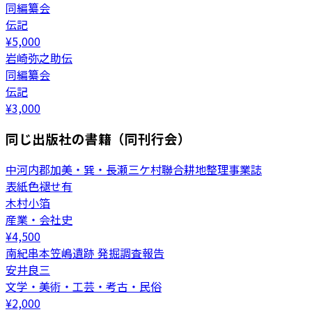
同編纂会
伝記
¥
5,000
岩崎弥之助伝
同編纂会
伝記
¥
3,000
同じ出版社の書籍（同刊行会）
中河内郡加美・巽・長瀬三ケ村聯合耕地整理事業誌
表紙色褪せ有
木村小箔
産業・会社史
¥
4,500
南紀串本笠嶋遺跡 発掘調査報告
安井良三
文学・美術・工芸・考古・民俗
¥
2,000