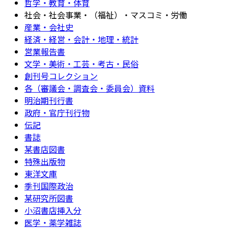
哲学・教育・体育
社会・社会事業・（福祉）・マスコミ・労働
産業・会社史
経済・経営・会計・地理・統計
営業報告書
文学・美術・工芸・考古・民俗
創刊号コレクション
各（審議会・調査会・委員会）資料
明治期刊行書
政府・官庁刊行物
伝記
書誌
某書店図書
特殊出版物
東洋文庫
季刊国際政治
某研究所図書
小沼書店挿入分
医学・薬学雑誌