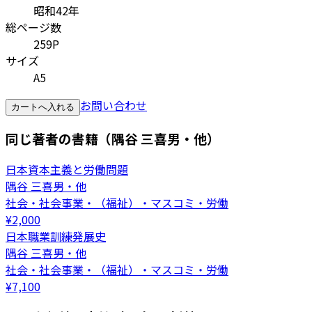
昭和42年
総ページ数
259P
サイズ
A5
お問い合わせ
カートへ入れる
同じ著者の書籍（隅谷 三喜男・他）
日本資本主義と労働問題
隅谷 三喜男・他
社会・社会事業・（福祉）・マスコミ・労働
¥
2,000
日本職業訓練発展史
隅谷 三喜男・他
社会・社会事業・（福祉）・マスコミ・労働
¥
7,100