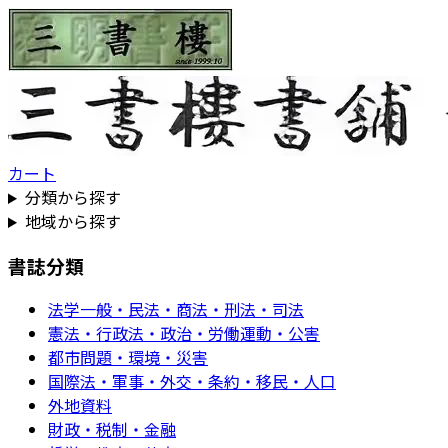
カート
分類から探す
地域から探す
書誌分類
法学一般・民法・商法・刑法・司法
憲法・行政法・政治・労働運動・公害
都市問題・環境・災害
国際法・軍事・外交・条約・移民・人口
外地資料
財政・税制・金融