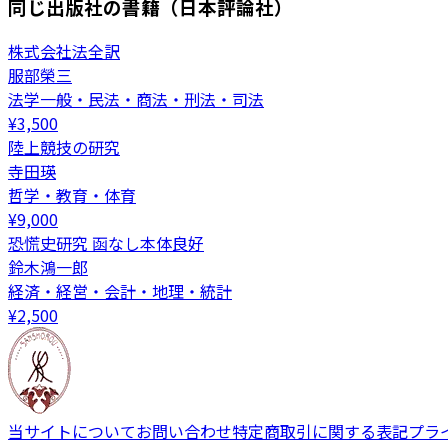
同じ出版社の書籍（日本評論社）
株式会社法全訳
服部榮三
法学一般・民法・商法・刑法・司法
¥
3,500
陸上競技の研究
寺田瑛
哲学・教育・体育
¥
9,000
恐慌史研究 函なし本体良好
鈴木鴻一郎
経済・経営・会計・地理・統計
¥
2,500
当サイトについて
お問い合わせ
特定商取引に関する表記
プラ