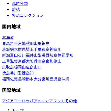
臨時分類
雑誌
特選コレクション
国内地域
北海道
青森
岩手
宮城
秋田
山形
福島
茨城
栃木
群馬
埼玉
千葉
東京
神奈川
新潟
富山
石川
福井
山梨
長野
岐阜
静岡
愛知
三重
滋賀
京都
大阪
兵庫
奈良
和歌山
鳥取
島根
岡山
広島
山口
徳島
香川
愛媛
高知
福岡
佐賀
長崎
熊本
大分
宮崎
鹿児島
沖縄
国際地域
アジア
ヨーロッパ
アメリカ
アフリカ
その他
トップ