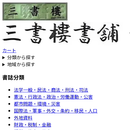
カート
分類から探す
地域から探す
書誌分類
法学一般・民法・商法・刑法・司法
憲法・行政法・政治・労働運動・公害
都市問題・環境・災害
国際法・軍事・外交・条約・移民・人口
外地資料
財政・税制・金融