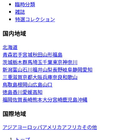
臨時分類
雑誌
特選コレクション
国内地域
北海道
青森
岩手
宮城
秋田
山形
福島
茨城
栃木
群馬
埼玉
千葉
東京
神奈川
新潟
富山
石川
福井
山梨
長野
岐阜
静岡
愛知
三重
滋賀
京都
大阪
兵庫
奈良
和歌山
鳥取
島根
岡山
広島
山口
徳島
香川
愛媛
高知
福岡
佐賀
長崎
熊本
大分
宮崎
鹿児島
沖縄
国際地域
アジア
ヨーロッパ
アメリカ
アフリカ
その他
トップ