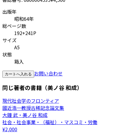
出版年
昭和64年
総ページ数
192+241P
サイズ
A5
状態
箱入
お問い合わせ
カートへ入れる
同じ著者の書籍（美ノ谷 和成）
現代社会学のフロンティア
國近浩一教授古稀記念論文集
大鐘 武・美ノ谷 和成
社会・社会事業・（福祉）・マスコミ・労働
¥
2,000