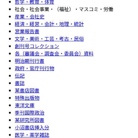
哲学・教育・体育
社会・社会事業・（福祉）・マスコミ・労働
産業・会社史
経済・経営・会計・地理・統計
営業報告書
文学・美術・工芸・考古・民俗
創刊号コレクション
各（審議会・調査会・委員会）資料
明治期刊行書
政府・官庁刊行物
伝記
書誌
某書店図書
特殊出版物
東洋文庫
季刊国際政治
某研究所図書
小沼書店挿入分
医学・薬学雑誌