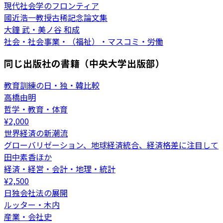
現代社会学のフロンティア
國近浩一教授古稀記念論文集
大鐘 武・美ノ谷 和成
社会・社会事業・（福祉）・マスコミ・労働
同じ出版社の書籍（中央大学出版部）
教育訓練の日・独・韓比較
高橋由明
哲学・教育・体育
¥
2,000
世界経済の新潮流
グローバリゼーション、地球経済統合、経済格差に注目して
田中素香ほか
経済・経営・会計・地理・統計
¥
2,500
日独会社法の展開
ルッター・木内
産業・会社史