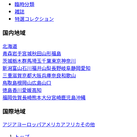
臨時分類
雑誌
特選コレクション
国内地域
北海道
青森
岩手
宮城
秋田
山形
福島
茨城
栃木
群馬
埼玉
千葉
東京
神奈川
新潟
富山
石川
福井
山梨
長野
岐阜
静岡
愛知
三重
滋賀
京都
大阪
兵庫
奈良
和歌山
鳥取
島根
岡山
広島
山口
徳島
香川
愛媛
高知
福岡
佐賀
長崎
熊本
大分
宮崎
鹿児島
沖縄
国際地域
アジア
ヨーロッパ
アメリカ
アフリカ
その他
トップ