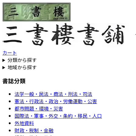
カート
分類から探す
地域から探す
書誌分類
法学一般・民法・商法・刑法・司法
憲法・行政法・政治・労働運動・公害
都市問題・環境・災害
国際法・軍事・外交・条約・移民・人口
外地資料
財政・税制・金融