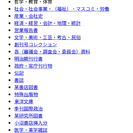
哲学・教育・体育
社会・社会事業・（福祉）・マスコミ・労働
産業・会社史
経済・経営・会計・地理・統計
営業報告書
文学・美術・工芸・考古・民俗
創刊号コレクション
各（審議会・調査会・委員会）資料
明治期刊行書
政府・官庁刊行物
伝記
書誌
某書店図書
特殊出版物
東洋文庫
季刊国際政治
某研究所図書
小沼書店挿入分
医学・薬学雑誌