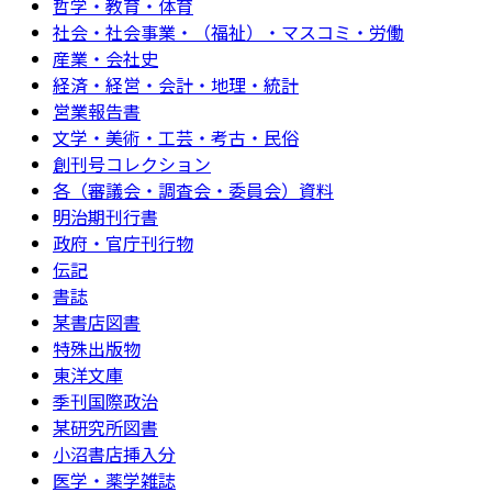
哲学・教育・体育
社会・社会事業・（福祉）・マスコミ・労働
産業・会社史
経済・経営・会計・地理・統計
営業報告書
文学・美術・工芸・考古・民俗
創刊号コレクション
各（審議会・調査会・委員会）資料
明治期刊行書
政府・官庁刊行物
伝記
書誌
某書店図書
特殊出版物
東洋文庫
季刊国際政治
某研究所図書
小沼書店挿入分
医学・薬学雑誌