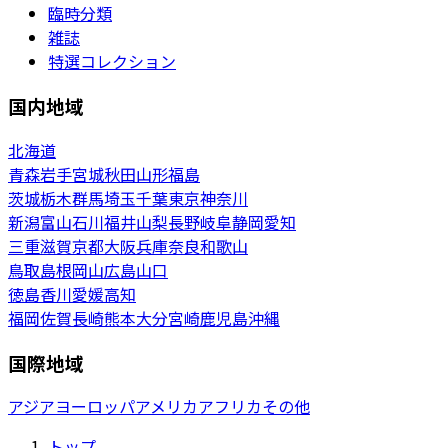
臨時分類
雑誌
特選コレクション
国内地域
北海道
青森
岩手
宮城
秋田
山形
福島
茨城
栃木
群馬
埼玉
千葉
東京
神奈川
新潟
富山
石川
福井
山梨
長野
岐阜
静岡
愛知
三重
滋賀
京都
大阪
兵庫
奈良
和歌山
鳥取
島根
岡山
広島
山口
徳島
香川
愛媛
高知
福岡
佐賀
長崎
熊本
大分
宮崎
鹿児島
沖縄
国際地域
アジア
ヨーロッパ
アメリカ
アフリカ
その他
トップ