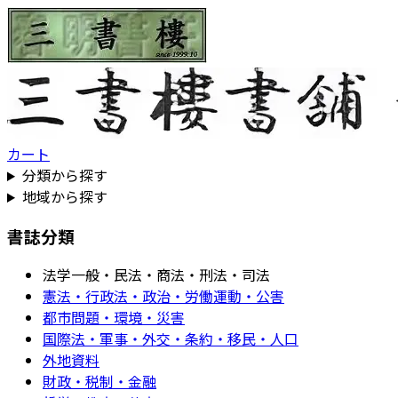
カート
分類から探す
地域から探す
書誌分類
法学一般・民法・商法・刑法・司法
憲法・行政法・政治・労働運動・公害
都市問題・環境・災害
国際法・軍事・外交・条約・移民・人口
外地資料
財政・税制・金融