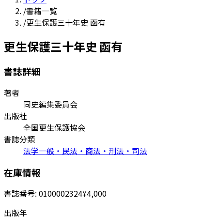
/
書籍一覧
/
更生保護三十年史 函有
更生保護三十年史 函有
書誌詳細
著者
同史編集委員会
出版社
全国更生保護協会
書誌分類
法学一般・民法・商法・刑法・司法
在庫情報
書誌番号:
0100002324
¥4,000
出版年