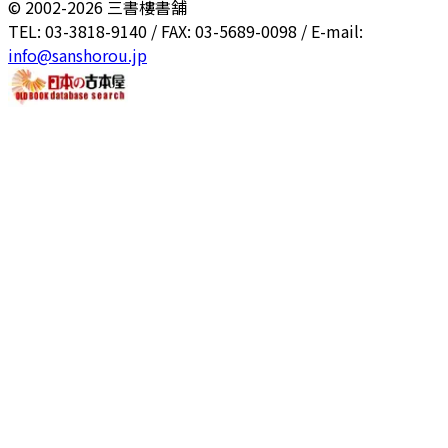
© 2002-
2026
三書樓書舗
TEL: 03-3818-9140 / FAX: 03-5689-0098 / E-mail:
info@sanshorou.jp