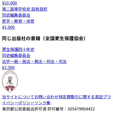
¥
10,000
第二高等学校史 函有良好
同史編集委員会
哲学・教育・体育
¥
3,000
同じ出版社の書籍（全国更生保護協会）
更生保護四十年史
同史編集委員会
法学一般・民法・商法・刑法・司法
¥
2,500
当サイトについて
お問い合わせ
特定商取引に関する表記
プラ
イバシーポリシー
リンク集
東京都公安委員会許可済 許可番号：305479904432