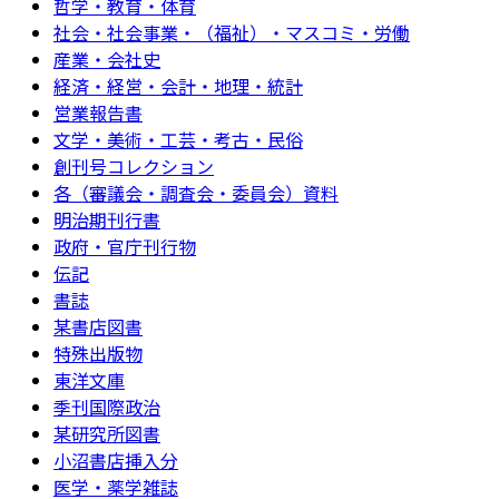
哲学・教育・体育
社会・社会事業・（福祉）・マスコミ・労働
産業・会社史
経済・経営・会計・地理・統計
営業報告書
文学・美術・工芸・考古・民俗
創刊号コレクション
各（審議会・調査会・委員会）資料
明治期刊行書
政府・官庁刊行物
伝記
書誌
某書店図書
特殊出版物
東洋文庫
季刊国際政治
某研究所図書
小沼書店挿入分
医学・薬学雑誌