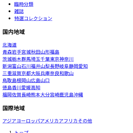
臨時分類
雑誌
特選コレクション
国内地域
北海道
青森
岩手
宮城
秋田
山形
福島
茨城
栃木
群馬
埼玉
千葉
東京
神奈川
新潟
富山
石川
福井
山梨
長野
岐阜
静岡
愛知
三重
滋賀
京都
大阪
兵庫
奈良
和歌山
鳥取
島根
岡山
広島
山口
徳島
香川
愛媛
高知
福岡
佐賀
長崎
熊本
大分
宮崎
鹿児島
沖縄
国際地域
アジア
ヨーロッパ
アメリカ
アフリカ
その他
トップ