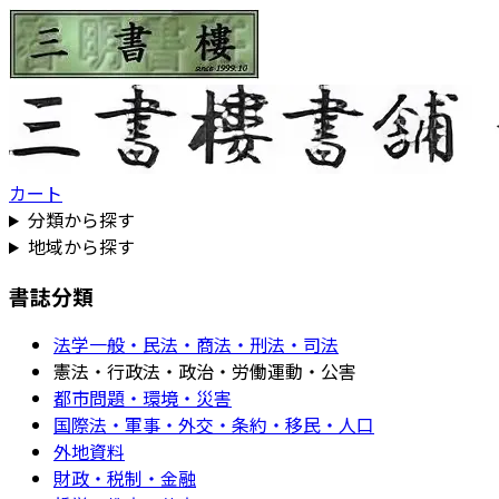
カート
分類から探す
地域から探す
書誌分類
法学一般・民法・商法・刑法・司法
憲法・行政法・政治・労働運動・公害
都市問題・環境・災害
国際法・軍事・外交・条約・移民・人口
外地資料
財政・税制・金融