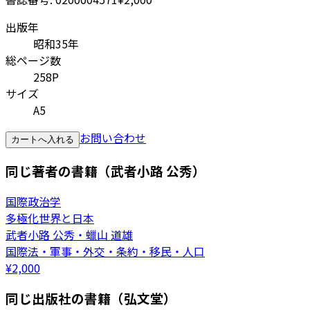
出版年
昭和35年
総ページ数
258P
サイズ
A5
お問い合わせ
カートへ入れる
同じ著者の書籍（武者小路 公秀）
国際政治学
多極化世界と日本
武者小路 公秀・蠟山 道雄
国際法・軍事・外交・条約・移民・人口
¥
2,000
同じ出版社の書籍（弘文堂）