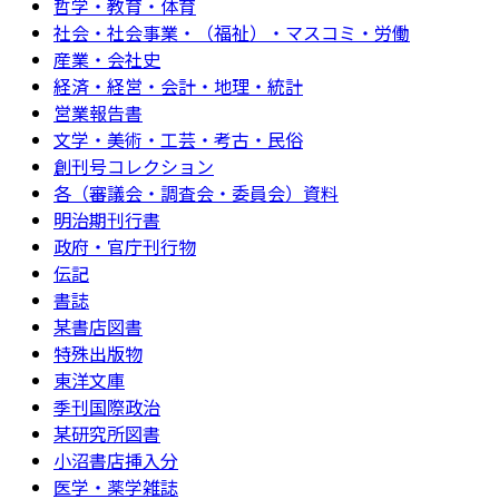
哲学・教育・体育
社会・社会事業・（福祉）・マスコミ・労働
産業・会社史
経済・経営・会計・地理・統計
営業報告書
文学・美術・工芸・考古・民俗
創刊号コレクション
各（審議会・調査会・委員会）資料
明治期刊行書
政府・官庁刊行物
伝記
書誌
某書店図書
特殊出版物
東洋文庫
季刊国際政治
某研究所図書
小沼書店挿入分
医学・薬学雑誌