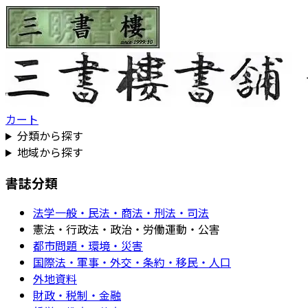
カート
分類から探す
地域から探す
書誌分類
法学一般・民法・商法・刑法・司法
憲法・行政法・政治・労働運動・公害
都市問題・環境・災害
国際法・軍事・外交・条約・移民・人口
外地資料
財政・税制・金融