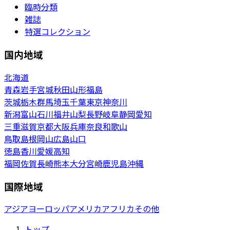
臨時分類
雑誌
特選コレクション
国内地域
北海道
青森
岩手
宮城
秋田
山形
福島
茨城
栃木
群馬
埼玉
千葉
東京
神奈川
新潟
富山
石川
福井
山梨
長野
岐阜
静岡
愛知
三重
滋賀
京都
大阪
兵庫
奈良
和歌山
鳥取
島根
岡山
広島
山口
徳島
香川
愛媛
高知
福岡
佐賀
長崎
熊本
大分
宮崎
鹿児島
沖縄
国際地域
アジア
ヨーロッパ
アメリカ
アフリカ
その他
トップ