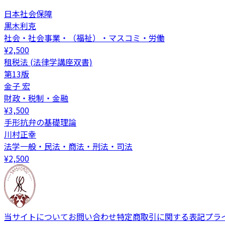
日本社会保障
黒木利克
社会・社会事業・（福祉）・マスコミ・労働
¥
2,500
租税法 (法律学講座双書)
第13版
金子 宏
財政・税制・金融
¥
3,500
手形抗弁の基礎理論
川村正幸
法学一般・民法・商法・刑法・司法
¥
2,500
当サイトについて
お問い合わせ
特定商取引に関する表記
プラ