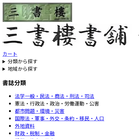
カート
分類から探す
地域から探す
書誌分類
法学一般・民法・商法・刑法・司法
憲法・行政法・政治・労働運動・公害
都市問題・環境・災害
国際法・軍事・外交・条約・移民・人口
外地資料
財政・税制・金融