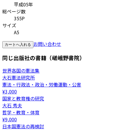
平成05年
総ページ数
355P
サイズ
A5
お問い合わせ
カートへ入れる
同じ出版社の書籍（嵯峨野書院）
世界各国の憲法集
大石憲法研究所
憲法・行政法・政治・労働運動・公害
¥
3,000
国家と教育権の研究
大石 秀夫
哲学・教育・体育
¥
9,000
日本国憲法の再検討