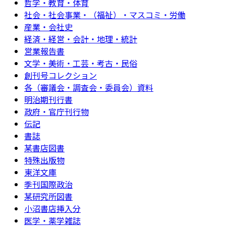
哲学・教育・体育
社会・社会事業・（福祉）・マスコミ・労働
産業・会社史
経済・経営・会計・地理・統計
営業報告書
文学・美術・工芸・考古・民俗
創刊号コレクション
各（審議会・調査会・委員会）資料
明治期刊行書
政府・官庁刊行物
伝記
書誌
某書店図書
特殊出版物
東洋文庫
季刊国際政治
某研究所図書
小沼書店挿入分
医学・薬学雑誌