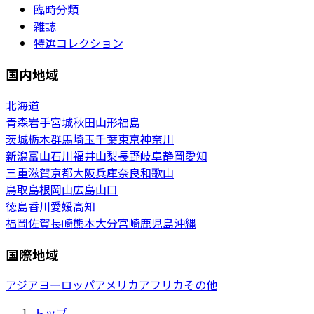
臨時分類
雑誌
特選コレクション
国内地域
北海道
青森
岩手
宮城
秋田
山形
福島
茨城
栃木
群馬
埼玉
千葉
東京
神奈川
新潟
富山
石川
福井
山梨
長野
岐阜
静岡
愛知
三重
滋賀
京都
大阪
兵庫
奈良
和歌山
鳥取
島根
岡山
広島
山口
徳島
香川
愛媛
高知
福岡
佐賀
長崎
熊本
大分
宮崎
鹿児島
沖縄
国際地域
アジア
ヨーロッパ
アメリカ
アフリカ
その他
トップ