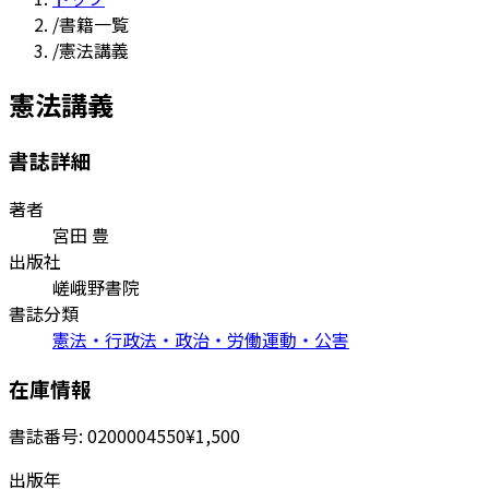
/
書籍一覧
/
憲法講義
憲法講義
書誌詳細
著者
宮田 豊
出版社
嵯峨野書院
書誌分類
憲法・行政法・政治・労働運動・公害
在庫情報
書誌番号:
0200004550
¥1,500
出版年