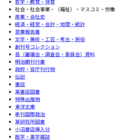
哲学・教育・体育
社会・社会事業・（福祉）・マスコミ・労働
産業・会社史
経済・経営・会計・地理・統計
営業報告書
文学・美術・工芸・考古・民俗
創刊号コレクション
各（審議会・調査会・委員会）資料
明治期刊行書
政府・官庁刊行物
伝記
書誌
某書店図書
特殊出版物
東洋文庫
季刊国際政治
某研究所図書
小沼書店挿入分
医学・薬学雑誌