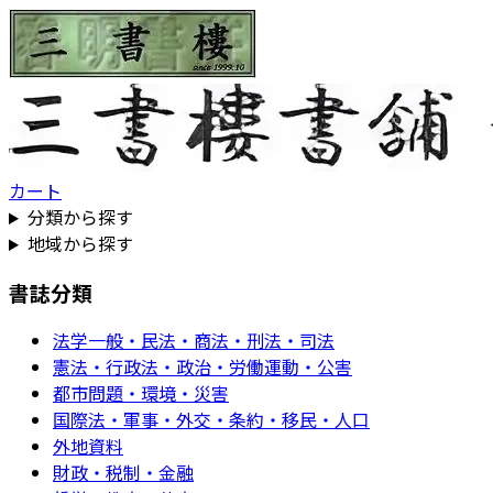
カート
分類から探す
地域から探す
書誌分類
法学一般・民法・商法・刑法・司法
憲法・行政法・政治・労働運動・公害
都市問題・環境・災害
国際法・軍事・外交・条約・移民・人口
外地資料
財政・税制・金融