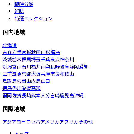
臨時分類
雑誌
特選コレクション
国内地域
北海道
青森
岩手
宮城
秋田
山形
福島
茨城
栃木
群馬
埼玉
千葉
東京
神奈川
新潟
富山
石川
福井
山梨
長野
岐阜
静岡
愛知
三重
滋賀
京都
大阪
兵庫
奈良
和歌山
鳥取
島根
岡山
広島
山口
徳島
香川
愛媛
高知
福岡
佐賀
長崎
熊本
大分
宮崎
鹿児島
沖縄
国際地域
アジア
ヨーロッパ
アメリカ
アフリカ
その他
トップ