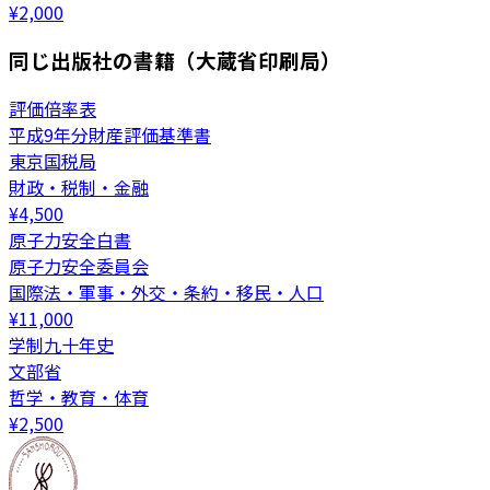
¥
2,000
同じ出版社の書籍（大蔵省印刷局）
評価倍率表
平成9年分財産評価基準書
東京国税局
財政・税制・金融
¥
4,500
原子力安全白書
原子力安全委員会
国際法・軍事・外交・条約・移民・人口
¥
11,000
学制九十年史
文部省
哲学・教育・体育
¥
2,500