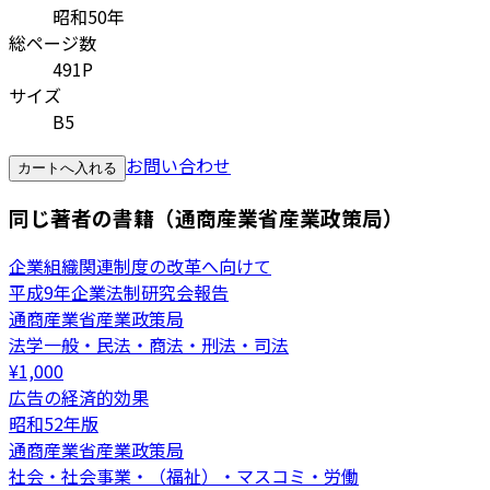
昭和50年
総ページ数
491P
サイズ
B5
お問い合わせ
カートへ入れる
同じ著者の書籍（通商産業省産業政策局）
企業組織関連制度の改革へ向けて
平成9年企業法制研究会報告
通商産業省産業政策局
法学一般・民法・商法・刑法・司法
¥
1,000
広告の経済的効果
昭和52年版
通商産業省産業政策局
社会・社会事業・（福祉）・マスコミ・労働