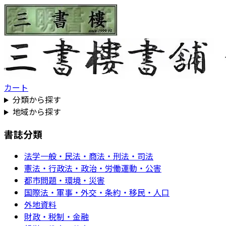
カート
分類から探す
地域から探す
書誌分類
法学一般・民法・商法・刑法・司法
憲法・行政法・政治・労働運動・公害
都市問題・環境・災害
国際法・軍事・外交・条約・移民・人口
外地資料
財政・税制・金融