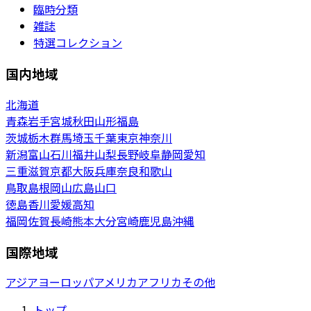
臨時分類
雑誌
特選コレクション
国内地域
北海道
青森
岩手
宮城
秋田
山形
福島
茨城
栃木
群馬
埼玉
千葉
東京
神奈川
新潟
富山
石川
福井
山梨
長野
岐阜
静岡
愛知
三重
滋賀
京都
大阪
兵庫
奈良
和歌山
鳥取
島根
岡山
広島
山口
徳島
香川
愛媛
高知
福岡
佐賀
長崎
熊本
大分
宮崎
鹿児島
沖縄
国際地域
アジア
ヨーロッパ
アメリカ
アフリカ
その他
トップ