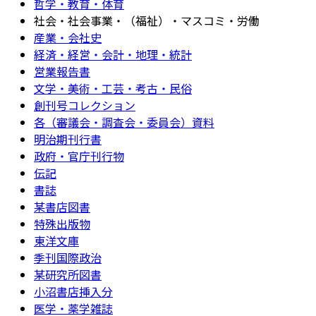
哲学・教育・体育
社会・社会事業・（福祉）・マスコミ・労働
産業・会社史
経済・経営・会計・地理・統計
営業報告書
文学・美術・工芸・考古・民俗
創刊号コレクション
各（審議会・調査会・委員会）資料
明治期刊行書
政府・官庁刊行物
伝記
書誌
某書店図書
特殊出版物
東洋文庫
季刊国際政治
某研究所図書
小沼書店挿入分
医学・薬学雑誌