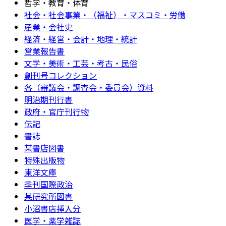
哲学・教育・体育
社会・社会事業・（福祉）・マスコミ・労働
産業・会社史
経済・経営・会計・地理・統計
営業報告書
文学・美術・工芸・考古・民俗
創刊号コレクション
各（審議会・調査会・委員会）資料
明治期刊行書
政府・官庁刊行物
伝記
書誌
某書店図書
特殊出版物
東洋文庫
季刊国際政治
某研究所図書
小沼書店挿入分
医学・薬学雑誌