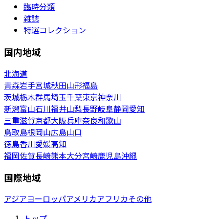
臨時分類
雑誌
特選コレクション
国内地域
北海道
青森
岩手
宮城
秋田
山形
福島
茨城
栃木
群馬
埼玉
千葉
東京
神奈川
新潟
富山
石川
福井
山梨
長野
岐阜
静岡
愛知
三重
滋賀
京都
大阪
兵庫
奈良
和歌山
鳥取
島根
岡山
広島
山口
徳島
香川
愛媛
高知
福岡
佐賀
長崎
熊本
大分
宮崎
鹿児島
沖縄
国際地域
アジア
ヨーロッパ
アメリカ
アフリカ
その他
トップ