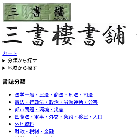
カート
分類から探す
地域から探す
書誌分類
法学一般・民法・商法・刑法・司法
憲法・行政法・政治・労働運動・公害
都市問題・環境・災害
国際法・軍事・外交・条約・移民・人口
外地資料
財政・税制・金融