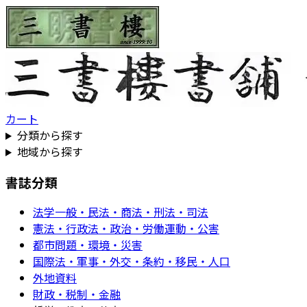
カート
分類から探す
地域から探す
書誌分類
法学一般・民法・商法・刑法・司法
憲法・行政法・政治・労働運動・公害
都市問題・環境・災害
国際法・軍事・外交・条約・移民・人口
外地資料
財政・税制・金融