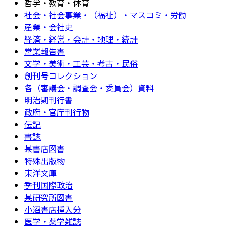
哲学・教育・体育
社会・社会事業・（福祉）・マスコミ・労働
産業・会社史
経済・経営・会計・地理・統計
営業報告書
文学・美術・工芸・考古・民俗
創刊号コレクション
各（審議会・調査会・委員会）資料
明治期刊行書
政府・官庁刊行物
伝記
書誌
某書店図書
特殊出版物
東洋文庫
季刊国際政治
某研究所図書
小沼書店挿入分
医学・薬学雑誌