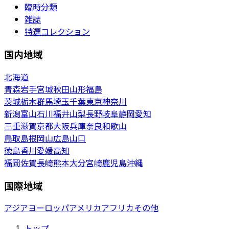
臨時分類
雑誌
特選コレクション
国内地域
北海道
青森
岩手
宮城
秋田
山形
福島
茨城
栃木
群馬
埼玉
千葉
東京
神奈川
新潟
富山
石川
福井
山梨
長野
岐阜
静岡
愛知
三重
滋賀
京都
大阪
兵庫
奈良
和歌山
鳥取
島根
岡山
広島
山口
徳島
香川
愛媛
高知
福岡
佐賀
長崎
熊本
大分
宮崎
鹿児島
沖縄
国際地域
アジア
ヨーロッパ
アメリカ
アフリカ
その他
トップ