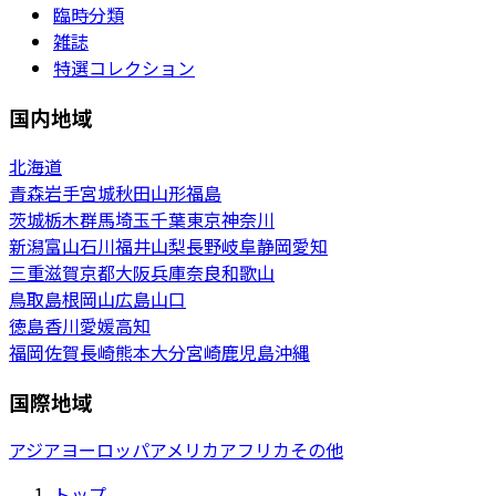
臨時分類
雑誌
特選コレクション
国内地域
北海道
青森
岩手
宮城
秋田
山形
福島
茨城
栃木
群馬
埼玉
千葉
東京
神奈川
新潟
富山
石川
福井
山梨
長野
岐阜
静岡
愛知
三重
滋賀
京都
大阪
兵庫
奈良
和歌山
鳥取
島根
岡山
広島
山口
徳島
香川
愛媛
高知
福岡
佐賀
長崎
熊本
大分
宮崎
鹿児島
沖縄
国際地域
アジア
ヨーロッパ
アメリカ
アフリカ
その他
トップ