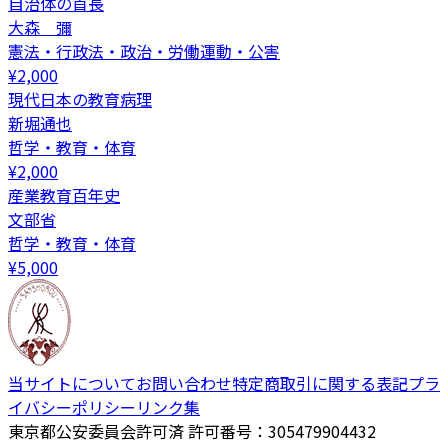
自治体の首長
大森 彌
憲法・行政法・政治・労働運動・公害
¥
2,000
現代日本の教育病理
新堀通也
哲学・教育・体育
¥
2,000
産業教育百年史
文部省
哲学・教育・体育
¥
5,000
当サイトについて
お問い合わせ
特定商取引に関する表記
プラ
イバシーポリシー
リンク集
東京都公安委員会許可済 許可番号：305479904432