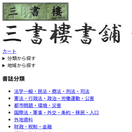
カート
分類から探す
地域から探す
書誌分類
法学一般・民法・商法・刑法・司法
憲法・行政法・政治・労働運動・公害
都市問題・環境・災害
国際法・軍事・外交・条約・移民・人口
外地資料
財政・税制・金融