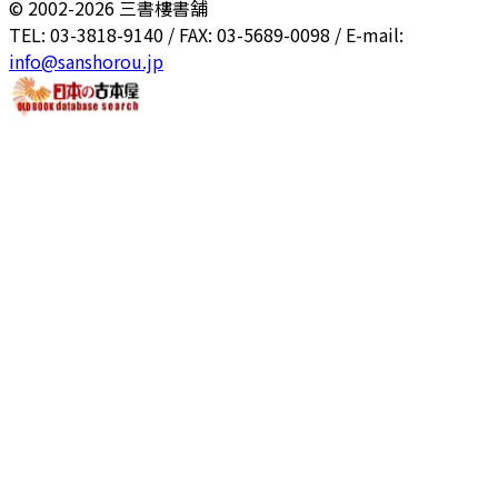
© 2002-
2026
三書樓書舗
TEL: 03-3818-9140 / FAX: 03-5689-0098 / E-mail:
info@sanshorou.jp