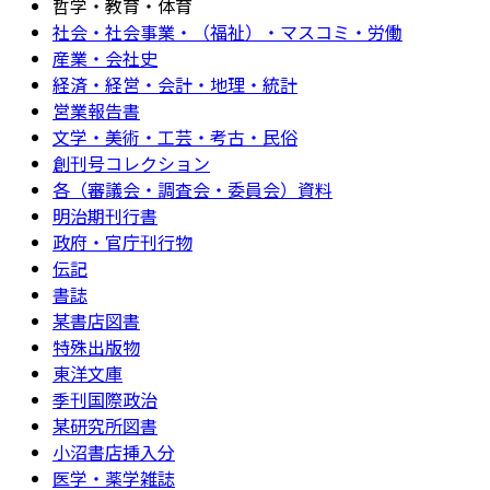
哲学・教育・体育
社会・社会事業・（福祉）・マスコミ・労働
産業・会社史
経済・経営・会計・地理・統計
営業報告書
文学・美術・工芸・考古・民俗
創刊号コレクション
各（審議会・調査会・委員会）資料
明治期刊行書
政府・官庁刊行物
伝記
書誌
某書店図書
特殊出版物
東洋文庫
季刊国際政治
某研究所図書
小沼書店挿入分
医学・薬学雑誌