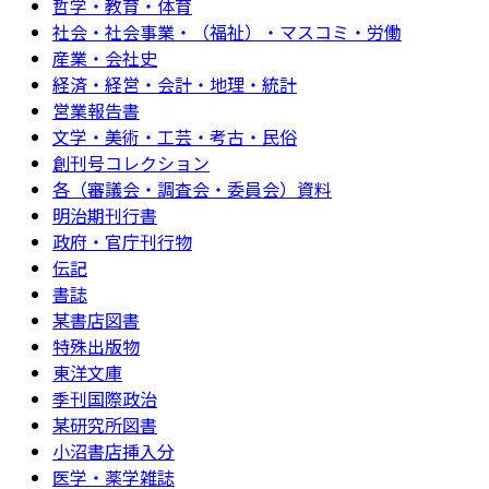
哲学・教育・体育
社会・社会事業・（福祉）・マスコミ・労働
産業・会社史
経済・経営・会計・地理・統計
営業報告書
文学・美術・工芸・考古・民俗
創刊号コレクション
各（審議会・調査会・委員会）資料
明治期刊行書
政府・官庁刊行物
伝記
書誌
某書店図書
特殊出版物
東洋文庫
季刊国際政治
某研究所図書
小沼書店挿入分
医学・薬学雑誌