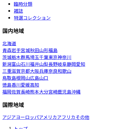
臨時分類
雑誌
特選コレクション
国内地域
北海道
青森
岩手
宮城
秋田
山形
福島
茨城
栃木
群馬
埼玉
千葉
東京
神奈川
新潟
富山
石川
福井
山梨
長野
岐阜
静岡
愛知
三重
滋賀
京都
大阪
兵庫
奈良
和歌山
鳥取
島根
岡山
広島
山口
徳島
香川
愛媛
高知
福岡
佐賀
長崎
熊本
大分
宮崎
鹿児島
沖縄
国際地域
アジア
ヨーロッパ
アメリカ
アフリカ
その他
トップ