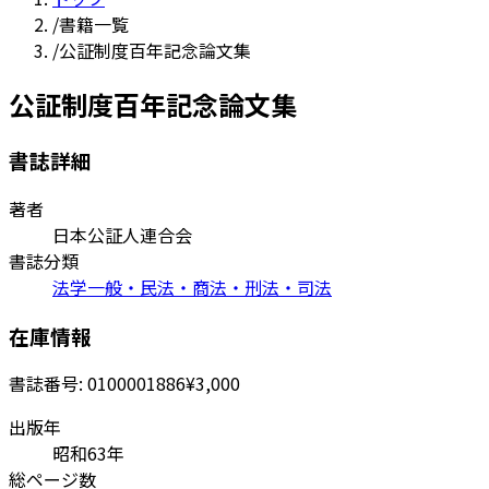
/
書籍一覧
/
公証制度百年記念論文集
公証制度百年記念論文集
書誌詳細
著者
日本公証人連合会
書誌分類
法学一般・民法・商法・刑法・司法
在庫情報
書誌番号:
0100001886
¥3,000
出版年
昭和63年
総ページ数