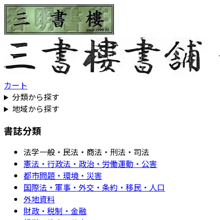
カート
分類から探す
地域から探す
書誌分類
法学一般・民法・商法・刑法・司法
憲法・行政法・政治・労働運動・公害
都市問題・環境・災害
国際法・軍事・外交・条約・移民・人口
外地資料
財政・税制・金融