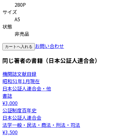
280P
サイズ
A5
状態
非売品
お問い合わせ
カートへ入れる
同じ著者の書籍（日本公証人連合会）
機関誌文献目録
昭和51年1月現在
日本公証人連合会・他
書誌
¥
3,000
公証制度百年史
日本公証人連合会
法学一般・民法・商法・刑法・司法
¥
3,500