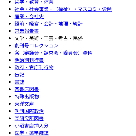
哲学・教育・体育
社会・社会事業・（福祉）・マスコミ・労働
産業・会社史
経済・経営・会計・地理・統計
営業報告書
文学・美術・工芸・考古・民俗
創刊号コレクション
各（審議会・調査会・委員会）資料
明治期刊行書
政府・官庁刊行物
伝記
書誌
某書店図書
特殊出版物
東洋文庫
季刊国際政治
某研究所図書
小沼書店挿入分
医学・薬学雑誌