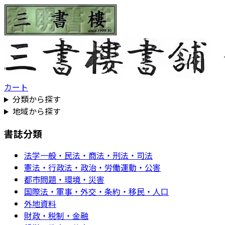
カート
分類から探す
地域から探す
書誌分類
法学一般・民法・商法・刑法・司法
憲法・行政法・政治・労働運動・公害
都市問題・環境・災害
国際法・軍事・外交・条約・移民・人口
外地資料
財政・税制・金融