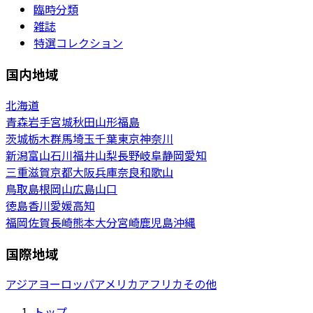
臨時分類
雑誌
特選コレクション
国内地域
北海道
青森
岩手
宮城
秋田
山形
福島
茨城
栃木
群馬
埼玉
千葉
東京
神奈川
新潟
富山
石川
福井
山梨
長野
岐阜
静岡
愛知
三重
滋賀
京都
大阪
兵庫
奈良
和歌山
鳥取
島根
岡山
広島
山口
徳島
香川
愛媛
高知
福岡
佐賀
長崎
熊本
大分
宮崎
鹿児島
沖縄
国際地域
アジア
ヨーロッパ
アメリカ
アフリカ
その他
トップ