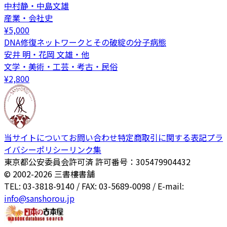
中村静・中島文雄
産業・会社史
¥
5,000
DNA修復ネットワークとその破綻の分子病態
安井 明・花岡 文雄・他
文学・美術・工芸・考古・民俗
¥
2,800
当サイトについて
お問い合わせ
特定商取引に関する表記
プラ
イバシーポリシー
リンク集
東京都公安委員会許可済 許可番号：305479904432
© 2002-
2026
三書樓書舗
TEL: 03-3818-9140 / FAX: 03-5689-0098 / E-mail:
info@sanshorou.jp