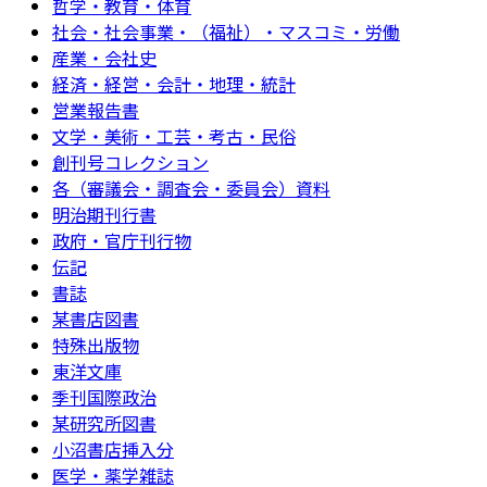
哲学・教育・体育
社会・社会事業・（福祉）・マスコミ・労働
産業・会社史
経済・経営・会計・地理・統計
営業報告書
文学・美術・工芸・考古・民俗
創刊号コレクション
各（審議会・調査会・委員会）資料
明治期刊行書
政府・官庁刊行物
伝記
書誌
某書店図書
特殊出版物
東洋文庫
季刊国際政治
某研究所図書
小沼書店挿入分
医学・薬学雑誌