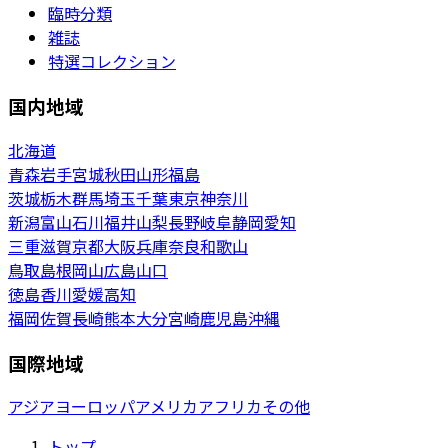
臨時分類
雑誌
特選コレクション
国内地域
北海道
青森
岩手
宮城
秋田
山形
福島
茨城
栃木
群馬
埼玉
千葉
東京
神奈川
新潟
富山
石川
福井
山梨
長野
岐阜
静岡
愛知
三重
滋賀
京都
大阪
兵庫
奈良
和歌山
鳥取
島根
岡山
広島
山口
徳島
香川
愛媛
高知
福岡
佐賀
長崎
熊本
大分
宮崎
鹿児島
沖縄
国際地域
アジア
ヨーロッパ
アメリカ
アフリカ
その他
トップ