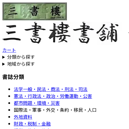
カート
分類から探す
地域から探す
書誌分類
法学一般・民法・商法・刑法・司法
憲法・行政法・政治・労働運動・公害
都市問題・環境・災害
国際法・軍事・外交・条約・移民・人口
外地資料
財政・税制・金融