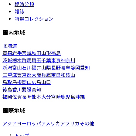
臨時分類
雑誌
特選コレクション
国内地域
北海道
青森
岩手
宮城
秋田
山形
福島
茨城
栃木
群馬
埼玉
千葉
東京
神奈川
新潟
富山
石川
福井
山梨
長野
岐阜
静岡
愛知
三重
滋賀
京都
大阪
兵庫
奈良
和歌山
鳥取
島根
岡山
広島
山口
徳島
香川
愛媛
高知
福岡
佐賀
長崎
熊本
大分
宮崎
鹿児島
沖縄
国際地域
アジア
ヨーロッパ
アメリカ
アフリカ
その他
トップ