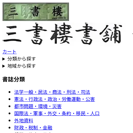
カート
分類から探す
地域から探す
書誌分類
法学一般・民法・商法・刑法・司法
憲法・行政法・政治・労働運動・公害
都市問題・環境・災害
国際法・軍事・外交・条約・移民・人口
外地資料
財政・税制・金融