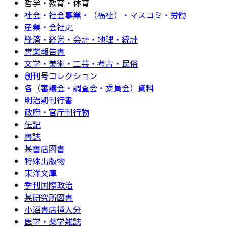
哲学・教育・体育
社会・社会事業・（福祉）・マスコミ・労働
産業・会社史
経済・経営・会計・地理・統計
営業報告書
文学・美術・工芸・考古・民俗
創刊号コレクション
各（審議会・調査会・委員会）資料
明治期刊行書
政府・官庁刊行物
伝記
書誌
某書店図書
特殊出版物
東洋文庫
季刊国際政治
某研究所図書
小沼書店挿入分
医学・薬学雑誌